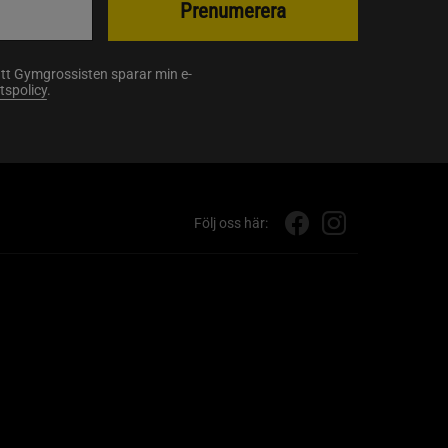
Prenumerera
att Gymgrossisten sparar min e-
etspolicy
.
Följ oss här: