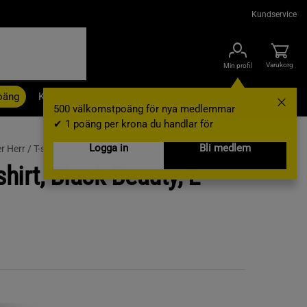
Kundservice
Varukorg
Min profil
oäng
Kampanjer
Outlet
Nyheter
Varumärken
500 välkomstpoäng för nya medlemmar
✔ 1 poäng per krona du handlar för
Logga in
Bli medlem
r Herr /
T-shirts
shirt, Black Beauty, L