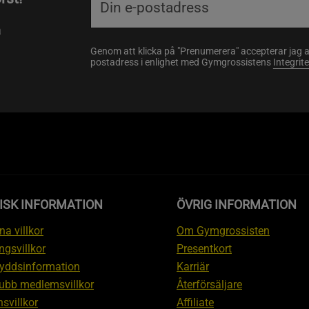
a
Genom att klicka på "Prenumerera" accepterar jag 
postadress i enlighet med Gymgrossistens
Integrit
ISK INFORMATION
ÖVRIG INFORMATION
a villkor
Om Gymgrossisten
ngsvillkor
Presentkort
yddsinformation
Karriär
ubb medlemsvillkor
Återförsäljare
svillkor
Affiliate