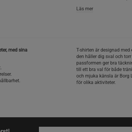
Läs mer
eter, med sina
T-shirten är designad med e
den håller dig sval och tor
passformen ger bra täckning
.
till ett bra val för både tr
elser.
och mjuka känsla är Borg L
ållbarhet.
för olika aktiviteter.
rst!