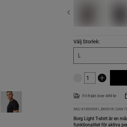
Välj Storlek:
L
Fri frakt över 499 kr
SKU #10003931_BK001R | EAN
7
Borg Light T-shirt är en m
funktionalitet för aktiva pe