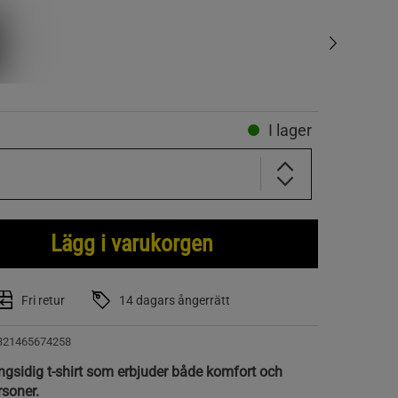
I lager
Lägg i varukorgen
Fri retur
14 dagars ångerrätt
321465674258
ångsidig t-shirt som erbjuder både komfort och
rsoner.