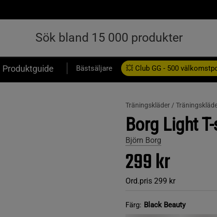
Produktguide
Bästsäljare
💥 Club GG - 500 välkomstp
Presentkort
Träningskläder /
Träningskläde
Borg Light T-
Björn Borg
299 kr
Ord.pris
299 kr
Färg:
Black Beauty