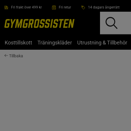
Hoppa till innehållet
Fri frakt över 499 kr
Fri retur
14 dagars ångerrätt
Kosttillskott
Träningskläder
Utrustning & Tillbehör
Tillbaka