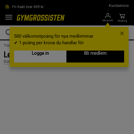
Hoppa till innehållet
Kundservice
Fri frakt över 499 kr
Min profil
Varukorg
500 välkomstpoäng för nya medlemmar
✔ 1 poäng per krona du handlar för
Träningskläder /
Träningskläder Herr /
Hoodies
Leon Zipped Hoodie, Grey, M
Logga in
Bli medlem
Gorilla Wear