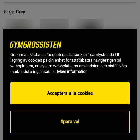
Färg:
Grey
Genom att klicka på "acceptera alla cookies" samtycker du till
lagring av cookies på din enhet för att förbättra navigeringen på
M
webbplatsen, analysera webbplatsens användning och bistå i våra
marknadsföringsinsatser.
More information
Lägg i varukorgen
Acceptera alla cookies
Fri frakt över 499 kr
Fri retur
14 dagars ångerrätt
Spara val
SKU #90846800R | EAN
8721122844632
Håll dig varm och bekväm med Leon Zipped Hoodie från