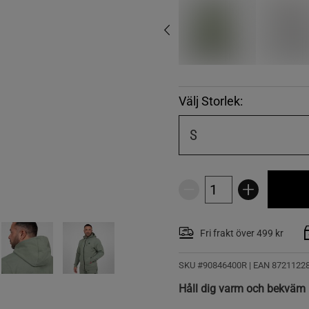
Välj Storlek:
S
Fri frakt över 499 kr
SKU #90846400R | EAN
8721122
Håll dig varm och bekväm 