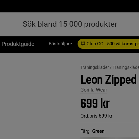
Produktguide
Bästsäljare
💥 Club GG - 500 välkomstp
Presentkort
Träningskläder /
Träningskläde
Leon Zipped 
Gorilla Wear
699 kr
Ord.pris
699 kr
Färg:
Green