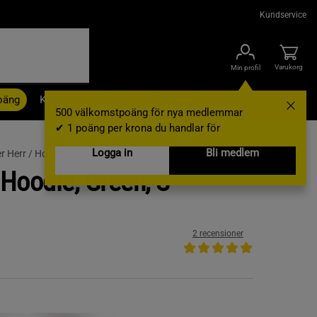
Kundservice
Varukorg
Min profil
oäng
Kampanjer
Outlet
Nyheter
Varumärken
500 välkomstpoäng för nya medlemmar
✔ 1 poäng per krona du handlar för
Logga in
Bli medlem
r Herr /
Hoodies
Hoodie, Green, S
2 recensioner