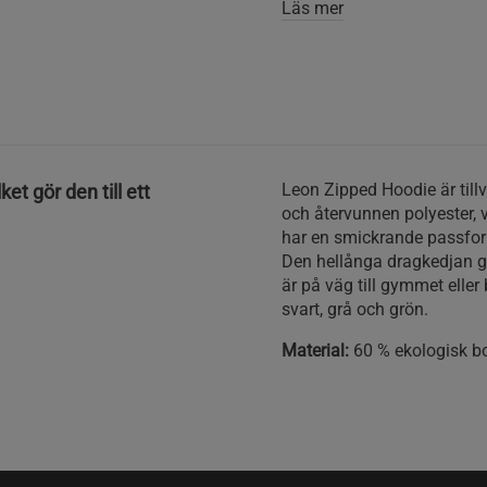
Läs mer
Leon Zipped Hoodie är till
et gör den till ett
och återvunnen polyester, 
har en smickrande passfor
Den hellånga dragkedjan gö
är på väg till gymmet eller
svart, grå och grön.
Material:
60 % ekologisk bo