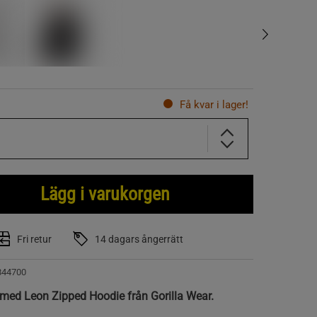
Få kvar i lager!
Lägg i varukorgen
Fri retur
14 dagars ångerrätt
844700
med Leon Zipped Hoodie från Gorilla Wear.