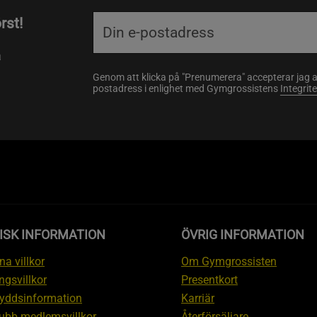
rst!
a
Genom att klicka på "Prenumerera" accepterar jag 
postadress i enlighet med Gymgrossistens
Integrit
ISK INFORMATION
ÖVRIG INFORMATION
a villkor
Om Gymgrossisten
ngsvillkor
Presentkort
yddsinformation
Karriär
ubb medlemsvillkor
Återförsäljare