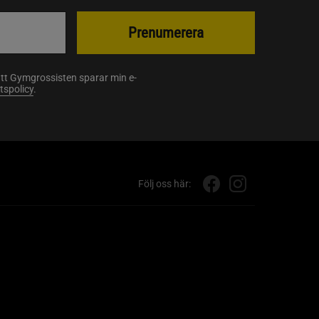
Prenumerera
att Gymgrossisten sparar min e-
etspolicy
.
Följ oss här: