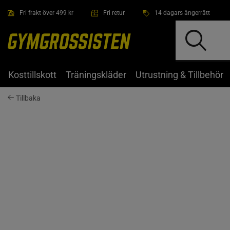
Hoppa till innehållet
Fri frakt över 499 kr
Fri retur
14 dagars ångerrätt
Kosttillskott
Träningskläder
Utrustning & Tillbehör
Tillbaka