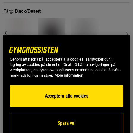
Färg:
Black/Desert
Genom att klicka på "acceptera alla cookies" samtycker du till
S
lagring av cookies på din enhet för att förbättra navigeringen på
webbplatsen, analysera webbplatsens användning och bistå i våra
marknadsföringsinsatser.
More information
Lägg i varukorgen
Acceptera alla cookies
Fri frakt över 499 kr
Fri retur
14 dagars ångerrätt
SKU #121183850R | EAN
7332576236631
Spara val
Legacy Irn Thrml Tee från Better Bodies kombinerar klassisk