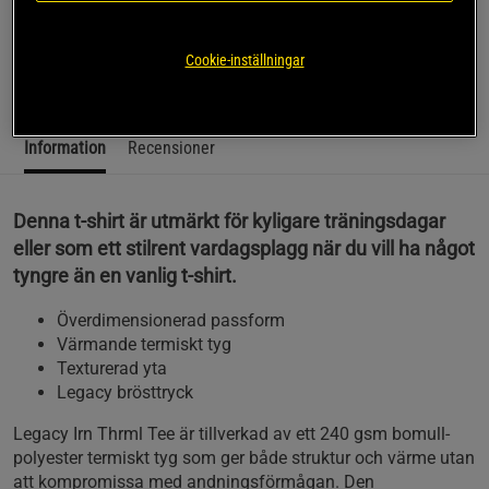
stil med modern funktionalitet för en mångsidig
användning.
Cookie-inställningar
Läs mer
Information
Recensioner
Denna t-shirt är utmärkt för kyligare träningsdagar
eller som ett stilrent vardagsplagg när du vill ha något
tyngre än en vanlig t-shirt.
Överdimensionerad passform
Värmande termiskt tyg
Texturerad yta
Legacy brösttryck
Legacy Irn Thrml Tee är tillverkad av ett 240 gsm bomull-
polyester termiskt tyg som ger både struktur och värme utan
att kompromissa med andningsförmågan. Den