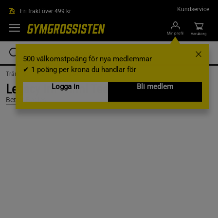
Hoppa till innehållet
Kundservice
Fri frakt över 499 kr
Min profil
Varukorg
500 välkomstpoäng för nya medlemmar
✔ 1 poäng per krona du handlar för
Träningskläder /
Träningskläder Herr /
T-shirts
Legacy Irn Thrml Tee, Black/Desert, S
Logga in
Bli medlem
Better Bodies