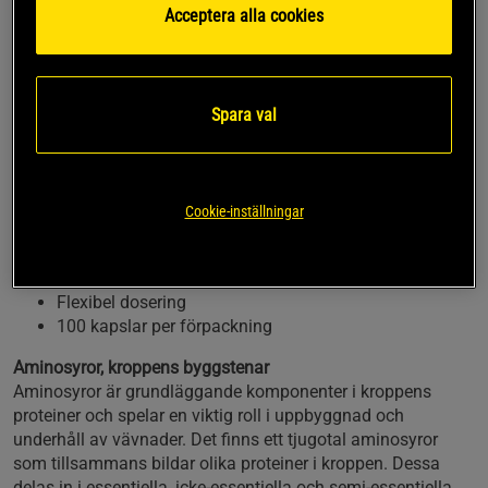
Acceptera alla cookies
aminosyran L-arginin i praktisk kapselform. Produkten
innehåller L-arginin i fri form, vilket innebär att aminosyran
inte är bunden till andra föreningar. L-arginin räknas som en
semi-essentiell aminosyra och ingår naturligt i kroppens
Spara val
proteinsyntes. Detta kosttillskott från Solaray är särskilt
framtaget för dig som vill komplettera ditt dagliga intag av
aminosyror. Kapslarna är veganska och passar därmed
även en växtbaserad livsstil.
Cookie-inställningar
500 mg L-arginin per kapsel
Aminosyra i fri form
Veganska kapslar
Flexibel dosering
100 kapslar per förpackning
Aminosyror, kroppens byggstenar
Aminosyror är grundläggande komponenter i kroppens
proteiner och spelar en viktig roll i uppbyggnad och
underhåll av vävnader. Det finns ett tjugotal aminosyror
som tillsammans bildar olika proteiner i kroppen. Dessa
delas in i essentiella, icke-essentiella och semi-essentiella