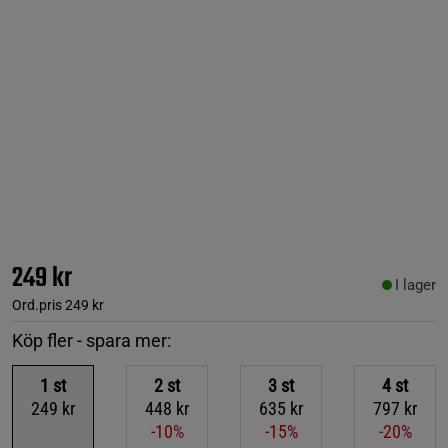
249 kr
I lager
Ord.pris
249 kr
Köp fler - spara mer:
1
st
2
st
3
st
4
st
249 kr
448 kr
635 kr
797 kr
-10%
-15%
-20%