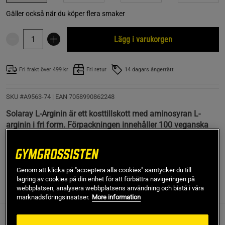
Gäller också när du köper flera smaker
Lägg i varukorgen
Fri frakt över 499 kr
Fri retur
14 dagars ångerrätt
SKU #A9563-74
| EAN
7058990862248
Solaray L-Arginin är ett kosttillskott med aminosyran L-
arginin i fri form. Förpackningen innehåller 100 veganska
kapslar.
Läs mer
Genom att klicka på "acceptera alla cookies" samtycker du till
lagring av cookies på din enhet för att förbättra navigeringen på
webbplatsen, analysera webbplatsens användning och bistå i våra
Information
Recensioner
Näring & Ingredienser
marknadsföringsinsatser.
More information
L-Arginin är ett kosttillskott från Solaray som tillför