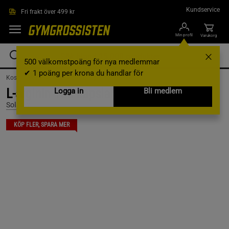
Hoppa till innehållet
Kundservice
Fri frakt över 499 kr
Min profil
Varukorg
500 välkomstpoäng för nya medlemmar
✔ 1 poäng per krona du handlar för
Kosttillskott /
Aminosyror /
L-arginin
L-arginin 100 kapslar
Logga in
Bli medlem
Solaray
KÖP FLER, SPARA MER