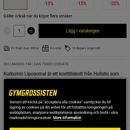
-10%
-15%
-20%
Gäller också när du köper flera smaker
Lägg i varukorgen
Fri frakt över 499 kr
Fri retur
14 dagars ångerrätt
SKU #A5095-194
| EAN
7350012336479
Kurkumin Liposomal är ett kosttillskott från Holistic som
innehåller standardiserat gurkmejaextrakt som är omslutet
av fosfolipider i liposomer.
Läs mer
Genom att klicka på "acceptera alla cookies" samtycker du till
lagring av cookies på din enhet för att förbättra navigeringen på
webbplatsen, analysera webbplatsens användning och bistå i våra
marknadsföringsinsatser.
More information
Information
Recensioner
Näring & Ingredienser