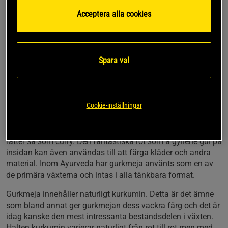
Kurkumin Liposomal är ett kosttillskott från Holistic som
Acceptera alla cookies
innehåller standardiserat gurkmejaextrakt som är omslutet
av fosfolipider i liposomer.
Avancerat extrakt av gurkmeja med hela 95 %
Spara val
kurkuminoider
Kurkuminoiderna är omslutna av fosfolipider
En full dags dos ger 494 mg kurkuminoider
Full månadsförbrukning
Cookie-inställningar
Gurkmeja har använts av mänslighete under mycket lång
tid. Idag är det en självklar krydda och smaksättare i många
rätter så som curry. Den fantastiska rot som ä gyllene gul på
insidan kan även användas till att färga kläder och andra
material. Inom Ayurveda har gurkmeja använts som en av
de primära växterna och intas i alla tänkbara format.
Gurkmeja innehåller naturligt kurkumin. Detta är det ämne
som bland annat ger gurkmejan dess vackra färg och det är
idag kanske den mest intressanta beståndsdelen i växten.
Halten kurkumin varierar naturligt från rot till rot men med