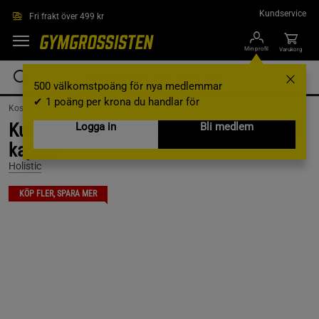
Hoppa till innehållet
Kundservice
Fri frakt över 499 kr
Min profil
Varukorg
500 välkomstpoäng för nya medlemmar
✔ 1 poäng per krona du handlar för
Kosttillskott /
Livsmedel /
Superfood
Kurkumin Liposomal Gurkmejaextrakt 60
Logga in
Bli medlem
kapslar
Holistic
KÖP FLER, SPARA MER