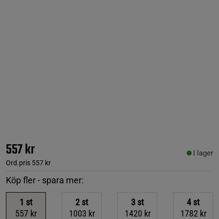
557 kr
I lager
Ord.pris
557 kr
Köp fler - spara mer:
1
st
2
st
3
st
4
st
557 kr
1003 kr
1420 kr
1782 kr