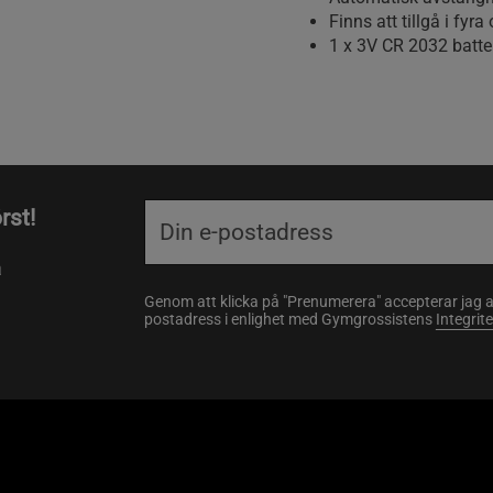
Finns att tillgå i fyra
1 x 3V CR 2032 batter
rst!
a
Genom att klicka på "Prenumerera" accepterar jag 
postadress i enlighet med Gymgrossistens
Integrit