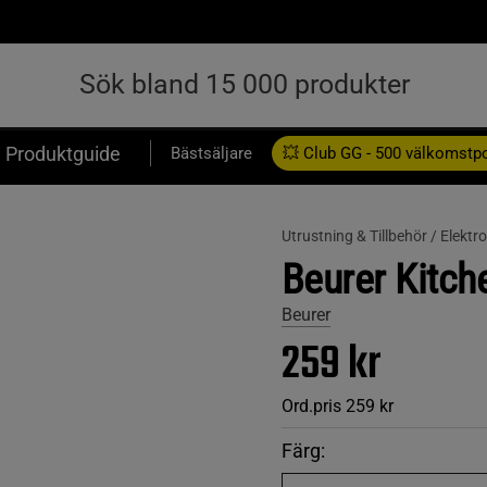
Produktguide
Bästsäljare
💥 Club GG - 500 välkomstp
Presentkort
Utrustning & Tillbehör /
Elektro
Beurer Kitch
Beurer
259 kr
Ord.pris
259 kr
Färg: