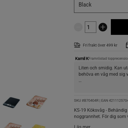
Black
Fri frakt över 499 kr
Kamil K
Framröstad topprecensio
Liten och smidig. Kan u
behöva en våg med sig vid
Den enda minus som jag s
vinkel som hela vågen. Så
man displayen när man 
SKU #B70404R | EAN
421112570
KS-19 Köksvåg - Behändig
noggrannhet. För dig som vi
Läs mer