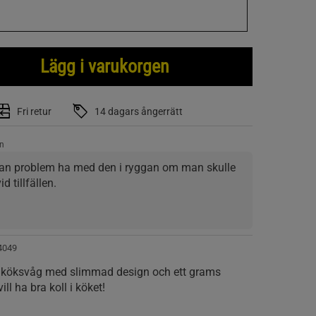
Lägg i varukorgen
Fri retur
14 dagars ångerrätt
n
tan problem ha med den i ryggan om man skulle 
 tillfällen. 
kulle ge den är att displayen ligger i samma 
 om man tex. har en lite för stor tallrik så täcker 
väger.
4049
 köksvåg med slimmad design och ett grams
ll ha bra koll i köket!