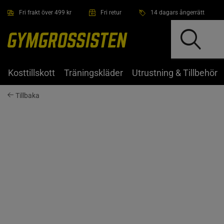
Hoppa till innehållet
Fri frakt över 499 kr
Fri retur
14 dagars ångerrätt
Kosttillskott
Träningskläder
Utrustning & Tillbehör
Tillbaka