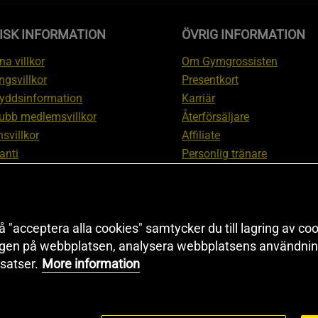
ISK INFORMATION
ÖVRIG INFORMATION
a villkor
Om Gymgrossisten
ngsvillkor
Presentkort
yddsinformation
Karriär
ubb medlemsvillkor
Återförsäljare
svillkor
Affiliate
anti
Personlig tränare
ation om ångerrätt och
Rabattkod
ation
Redaktionell policy
nställningar
Sitemap
 "acceptera alla cookies" samtycker du till lagring av coo
Black Friday
ngen på webbplatsen, analysera webbplatsens användning
Artiklar & Övningar
satser.
More information
Proteinkalkylator