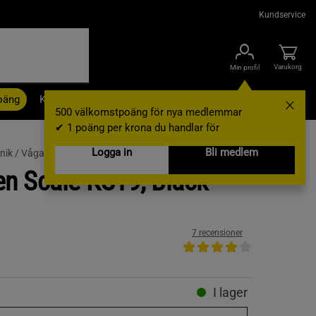
Kundservice
Varukorg
Min profil
oäng
Kampanjer
Outlet
Nyheter
Varumärken
500 välkomstpoäng för nya medlemmar
✔ 1 poäng per krona du handlar för
Logga in
Bli medlem
nik /
Vågar
en Scale KS19, Black
7 recensioner
I lager