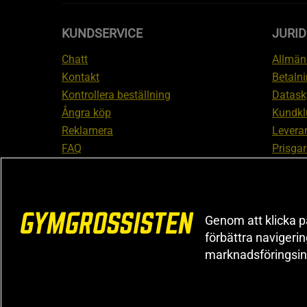
KUNDSERVICE
JURID
Chatt
Allmänn
Kontakt
Betalni
Kontrollera beställning
Datask
Ångra köp
Kundkl
Reklamera
Leveran
FAQ
Prisgar
Inform
reklam
Cookiei
Genom att klicka på
förbättra navigeri
marknadsföringsin