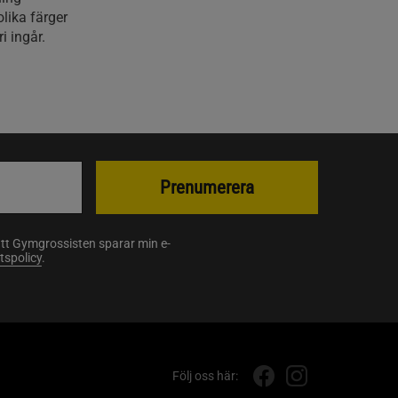
 olika färger
i ingår.
Prenumerera
att Gymgrossisten sparar min e-
etspolicy
.
Följ oss här: