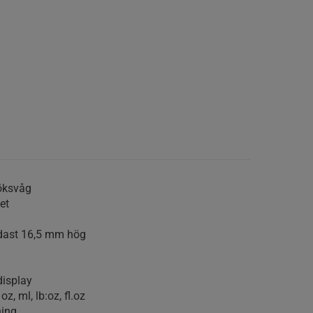
köksvåg
et
dast 16,5 mm hög
display
z, ml, lb:oz, fl.oz
ning