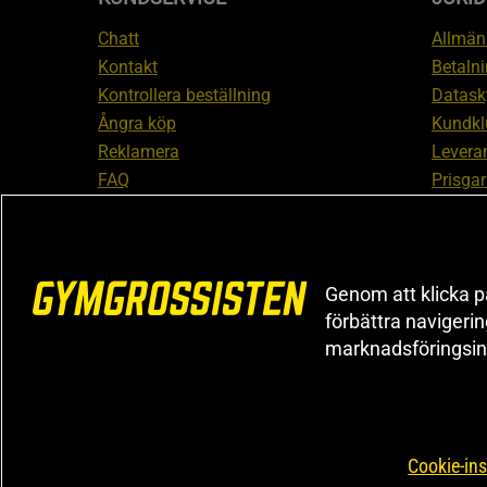
Chatt
Allmänn
Kontakt
Betalni
Kontrollera beställning
Datask
Ångra köp
Kundkl
Reklamera
Leveran
FAQ
Prisgar
Inform
reklam
Cookiei
Genom att klicka på
förbättra navigeri
marknadsföringsin
Cookie-ins