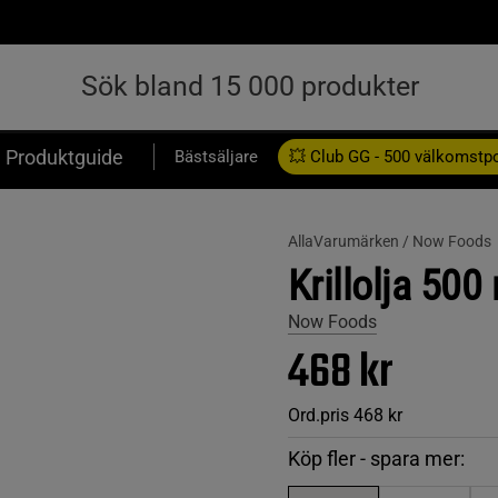
Produktguide
Bästsäljare
💥 Club GG - 500 välkomstp
Presentkort
AllaVarumärken /
Now Foods
Krillolja 500
Now Foods
468 kr
Ord.pris
468 kr
Köp fler - spara mer: