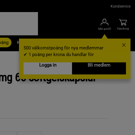
Kundservice
Varukorg
Min profil
oäng
Kampanjer
Outlet
Nyheter
Varumärken
500 välkomstpoäng för nya medlemmar
✔ 1 poäng per krona du handlar för
Logga in
Bli medlem
 mg 60 softgelskapslar