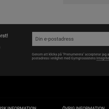
rst!
a
Genom att klicka på "Prenumerera" accepterar jag 
postadress i enlighet med Gymgrossistens
Integrit
ISK INFORMATION
ÖVRIG INFORMATION