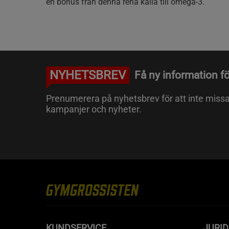
en bonus från denna rena källa till omega-3.
NYHETSBREV
Få ny information fö
Prenumerera på nyhetsbrev för att inte miss
kampanjer och nyheter.
KUNDSERVICE
JURID