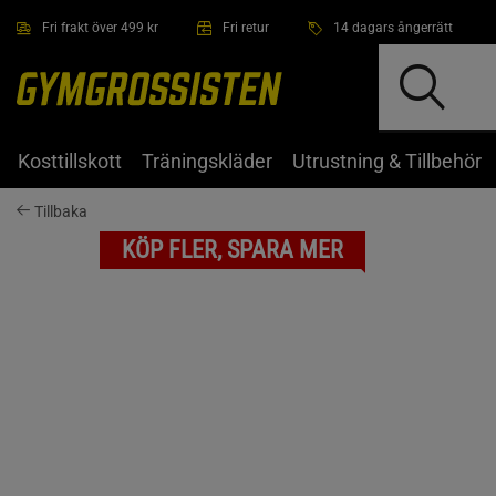
Hoppa till innehållet
Fri frakt över 499 kr
Fri retur
14 dagars ångerrätt
Kosttillskott
Träningskläder
Utrustning & Tillbehör
Tillbaka
KÖP FLER, SPARA MER