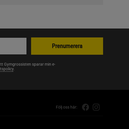
Prenumerera
att Gymgrossisten sparar min e-
etspolicy
.
Följ oss här: