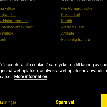
a villkor
Om Gymgrossisten
ngsvillkor
Presentkort
yddsinformation
Karriär
ubb medlemsvillkor
Återförsäljare
svillkor
Affiliate
anti
Personlig tränare
ation om ångerrätt och
Rabattkod
ation
Redaktionell policy
nställningar
Sitemap
 "acceptera alla cookies" samtycker du till lagring av coo
Black Friday
ngen på webbplatsen, analysera webbplatsens användning
Artiklar & Övningar
satser.
More information
Proteinkalkylator
Spara val
tällningar