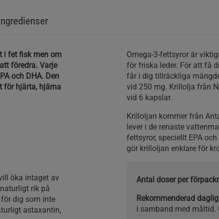
Ingredienser
t i fet fisk men om
Omega-3-fettsyror är vikti
att föredra. Varje
för friska leder. För att få 
å EPA och DHA. Den
får i dig tillräckliga mäng
 för hjärta, hjärna
vid 250 mg. Krillolja frå
vid 6 kapslar.
Krilloljan kommer från Anta
lever i de renaste vattenm
fettsyror, speciellt EPA oc
gör krilloljan enklare för k
vill öka intaget av
Antal doser per förpack
naturligt rik på
Rekommenderad daglig
 för dig som inte
i samband med måltid. 
aturligt astaxantin,