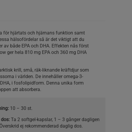
ga för hjärtats och hjärnans funktion samt
dessa hälsofördelar så är det viktigt att du
der av både EPA och DHA. Effekten nås först
n Now ger hela 810 mg EPA och 360 mg DHA
rktisk krill, små, räk-liknande kräftdjur som
assorna i världen. De innehåller omega-3-
h DHA, i fosfolipidform. Denna unika form
roppen att absorbera.
ning:
10 – 30 st.
 dos:
Ta 2 softgel-kapslar, 1 – 3 gånger dagligen
Överskrid ej rekommenderad daglig dos.