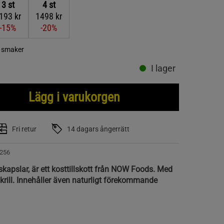
3
st
4
st
193 kr
1498 kr
-15%
-20%
a smaker
I lager
Lägg i varukorgen
Fri retur
14 dagars ångerrätt
256
skapslar, är ett kosttillskott från NOW Foods. Med
krill. Innehåller även naturligt förekommande