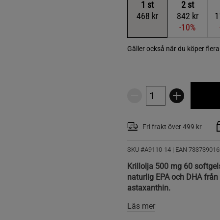
1
st
2
st
468 kr
842 kr
1
-10%
Gäller också när du köper fler
Fri frakt över 499 kr
SKU #A9110-14
| EAN
733739016
Krillolja 500 mg 60 softgel
naturlig EPA och DHA från 
astaxanthin.
Läs mer