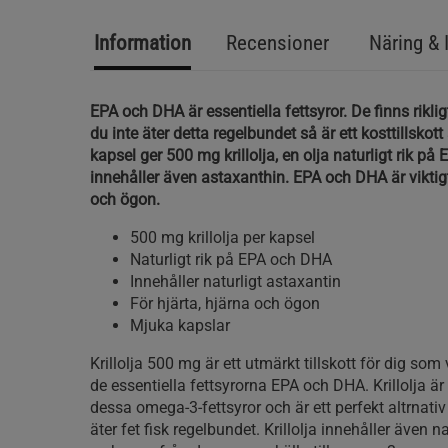
Information
Recensioner
Näring & 
EPA och DHA är essentiella fettsyror. De finns riklig
du inte äter detta regelbundet så är ett kosttillskott 
kapsel ger 500 mg krillolja, en olja naturligt rik p
innehåller även astaxanthin. EPA och DHA är viktigt
och ögon.
500 mg krillolja per kapsel
Naturligt rik på EPA och DHA
Innehåller naturligt astaxantin
För hjärta, hjärna och ögon
Mjuka kapslar
Krillolja 500 mg är ett utmärkt tillskott för dig som 
de essentiella fettsyrorna EPA och DHA. Krillolja är 
dessa omega-3-fettsyror och är ett perfekt altrnativ
äter fet fisk regelbundet. Krillolja innehåller även n