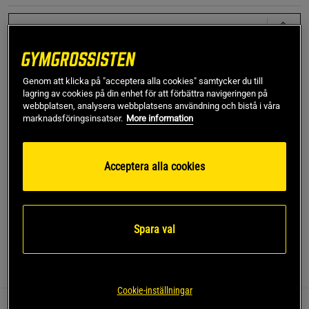
Small
Lägg i varukorgen
Genom att klicka på "acceptera alla cookies" samtycker du till
lagring av cookies på din enhet för att förbättra navigeringen på
webbplatsen, analysera webbplatsens användning och bistå i våra
marknadsföringsinsatser.
More information
Fri frakt över 499 kr
Fri retur
14 dagars ångerrätt
SKU #90302900R | EAN
8721264672483
Acceptera alla cookies
Upplev stil och funktion med Kingston Oversized T-Shirt från
Gorilla Wear.
Läs mer
Spara val
Information
Recensioner
Cookie-inställningar