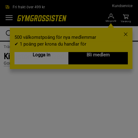
Hoppa till innehållet
Kundservice
Fri frakt över 499 kr
Min profil
Varukorg
500 välkomstpoäng för nya medlemmar
✔ 1 poäng per krona du handlar för
Träningskläder /
Träningskläder Herr /
T-shirts
Kingston Oversized T-Shirt, Black, S
Logga in
Bli medlem
Gorilla Wear