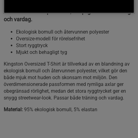
Denna t-shirt kombinerar en djärv design med en
bekväm oversize-passform, lämplig för både träning
och vardag.
Ekologisk bomull och återvunnen polyester
Oversize-modell för rörelsefrihet
Stort ryggtryck
Mjukt och behagligt tyg
Kingston Oversized T-Shirt är tillverkad av en blandning av
ekologisk bomull och återvunnen polyester, vilket gör den
både mjuk mot huden och skonsam mot miljön. Den
överdimensionerade passformen med rymliga axlar ger
obegränsad rörlighet, medan det stora ryggtrycket ger en
snygg streetwear-look. Passar både träning och vardag.
Material:
95% ekologisk bomull, 5% elastan