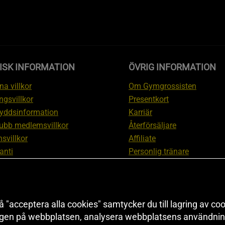
ISK INFORMATION
ÖVRIG INFORMATION
a villkor
Om Gymgrossisten
ngsvillkor
Presentkort
yddsinformation
Karriär
ubb medlemsvillkor
Återförsäljare
svillkor
Affiliate
anti
Personlig tränare
ation om ångerrätt och
Rabattkod
ation
Redaktionell policy
nställningar
Sitemap
 "acceptera alla cookies" samtycker du till lagring av coo
Black Friday
ngen på webbplatsen, analysera webbplatsens användning
Artiklar & Övningar