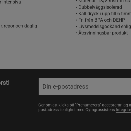
• Material: 18/8 rostfritt stå
r intensiva
• Dubbelväggsisolerad
• Kall dryck i upp till 6 tim
• Fri från BPA och DEHP
r, repor och daglig
• Livsmedelsgodkänd enlig
• Återvinningsbar produkt
rst!
a
Genom att klicka på "Prenumerera" accepterar jag 
postadress i enlighet med Gymgrossistens
Integrit