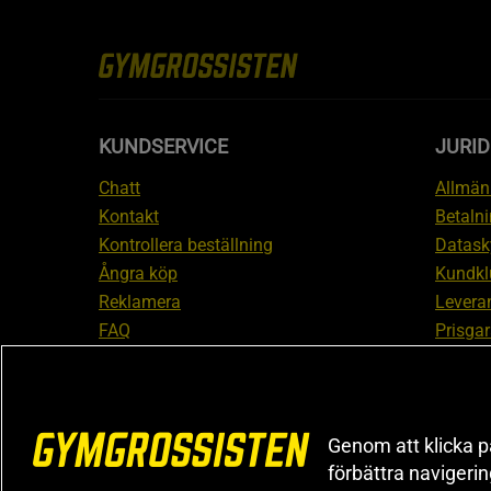
KUNDSERVICE
JURID
Chatt
Allmänn
Kontakt
Betalni
Kontrollera beställning
Datask
Ångra köp
Kundkl
Reklamera
Leveran
FAQ
Prisgar
Inform
reklam
Cookiei
Genom att klicka på
förbättra navigeri