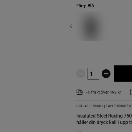
Färg:
Blå
Fri frakt över 499 kr
SKU #11156001
| EAN
73500571
Insulated Steel Racing 750
håller din dryck kall i upp t