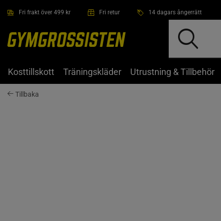
Hoppa till innehållet
Fri frakt över 499 kr
Fri retur
14 dagars ångerrätt
Kosttillskott
Träningskläder
Utrustning & Tillbehör
Tillbaka