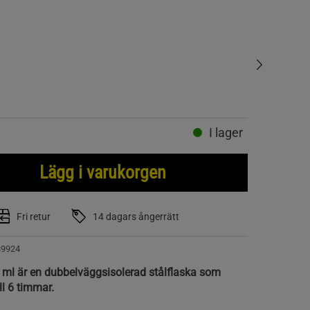
I lager
Lägg i varukorgen
Fri retur
14 dagars ångerrätt
89924
 ml är en dubbelväggsisolerad stålflaska som
ill 6 timmar.