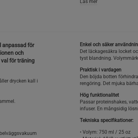
Läs mer
Enkel och säker användni
ål anpassad för
Det läckagesäkra locket och
tionen och
tyst blandning. Volymmärk
 val för träning
Praktisk i vardagen
Den böjda botten förhindrar
ler drycken kall i
rengöring. Det mjuka bärhan
Hög funktionalitet
krammel.
Passar proteinshakes, vat
infuser. En mångsidig lösn
Tekniska specifikationer:
• Volym: 750 ml / 25 oz
ubbelväggsvakuum