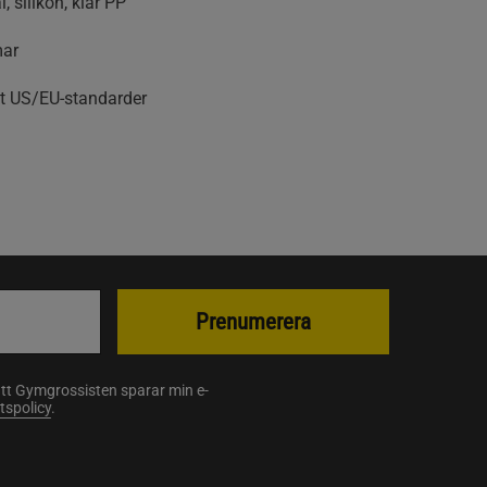
l, silikon, klar PP
mar
t US/EU-standarder
Prenumerera
att Gymgrossisten sparar min e-
etspolicy
.