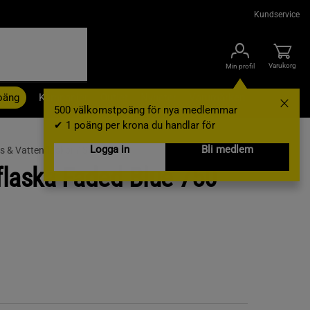
Kundservice
Varukorg
Min profil
oäng
Kampanjer
Outlet
Nyheter
Varumärken
500 välkomstpoäng för nya medlemmar
✔ 1 poäng per krona du handlar för
Logga in
Bli medlem
s & Vattenflaskor /
Shakers
lflaska Faded Blue 750