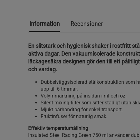
Information
Recensioner
En slitstark och hygienisk shaker i rostfritt st
aktiva dagar. Den vakuumisolerade konstruk
läckagesäkra designen gör den till ett pålitligt
och vardag.
Dubbelväggsisolerad stålkonstruktion som hål
upp till 6 timmar.
Volymmärkning på insidan i ml och oz.
Silent mixing-filter som sitter stadigt utan s
Mjukt bärhandtag för enkel transport.
Fruktinfuser för naturlig smak.
Effektiv temperaturhållning
Insulated Steel Racing Green 750 ml använder d