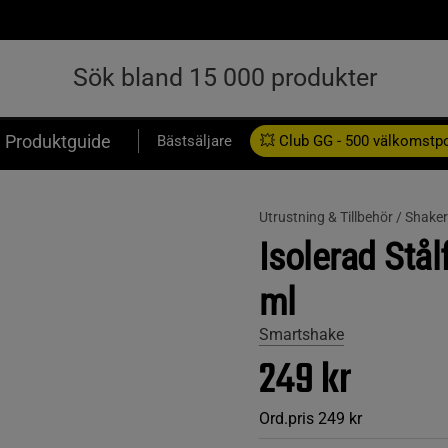
Produktguide
Bästsäljare
💥 Club GG - 500 välkomstp
Presentkort
Utrustning & Tillbehör /
Shaker
Isolerad Stå
ml
Smartshake
249 kr
Ord.pris
249 kr