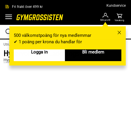
Hoppa till innehållet
Kundservice
Fri frakt över 499 kr
Min profil
Varukorg
500 välkomstpoäng för nya medlemmar
✔ 1 poäng per krona du handlar för
Utrustning & Tillbehör /
Massageredskap /
Övrig massage & stretching
Hypervolt Go 3 Laddningsstation
Logga in
Bli medlem
Hyperice