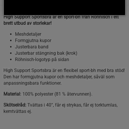
High Support Sportsbra är en sport-bh från Röhnisch i ett
brett utbud av storlekar!
Meshdetaljer
Formgjutna kupor
Justerbara band
Justerbar stängning bak (krok)
Röhnisch-logotyp på sidan
High Support Sportsbra är en flexibel sport-bh med bra stöd!
Den har formgjutna kupor och meshdetaljer, såväl som
anpassningsbara funktioner.
Material
: 100% polyester (81 % återvunnen).
Skötselråd:
Tvättas i 40°, får ej strykas, får ej torktumlas,
kemtvättas ej.