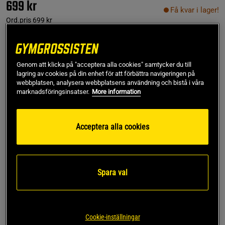
699 kr
Få kvar i lager!
Ord.pris
699 kr
70C
Genom att klicka på "acceptera alla cookies" samtycker du till
lagring av cookies på din enhet för att förbättra navigeringen på
Lägg i varukorgen
webbplatsen, analysera webbplatsens användning och bistå i våra
marknadsföringsinsatser.
More information
Fri frakt över 499 kr
Fri retur
14 dagars ångerrätt
Acceptera alla cookies
SKU #11181R | EAN
7314840297753
High Support Sportsbra är en sport-bh från Röhnisch i ett
brett utbud av storlekar!
Spara val
Läs mer
Cookie-inställningar
Information
Recensioner
(1)