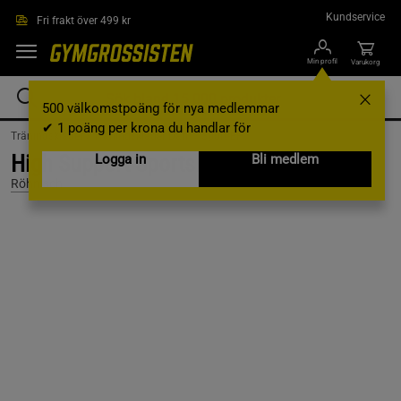
Hoppa till innehållet
Kundservice
Fri frakt över 499 kr
Min profil
Varukorg
500 välkomstpoäng för nya medlemmar
✔ 1 poäng per krona du handlar för
Träningskläder /
Träningskläder Dam /
Sport-BH
High Support Sportsbra, Black, 70C
Logga in
Bli medlem
Röhnisch