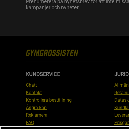
Prenumerera på nyhetsbrev för att inte miss
kampanjer och nyheter.
KUNDSERVICE
JURID
Chatt
Allmänn
Kontakt
Betalni
Kontrollera beställning
Datask
Ångra köp
Kundkl
Reklamera
Leveran
FAQ
Prisgar