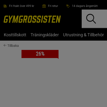
Hoppa till innehållet
Fri frakt över 499 kr
Fri retur
14 dagars ångerrätt
Kosttillskott
Träningskläder
Utrustning & Tillbehör
Tillbaka
26%