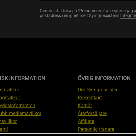
a
Genom att klicka på "Prenumerera" accepterar jag 
postadress i enlighet med Gymgrossistens
Integrit
ISK INFORMATION
ÖVRIG INFORMATION
a villkor
Om Gymgrossisten
ngsvillkor
Presentkort
yddsinformation
Karriär
ubb medlemsvillkor
Återförsäljare
svillkor
Affiliate
anti
Personlig tränare