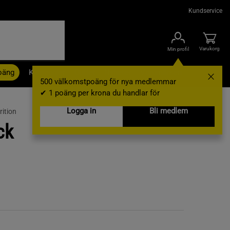
Kundservice
Varukorg
Min profil
oäng
Kampanjer
Outlet
Nyheter
Varumärken
500 välkomstpoäng för nya medlemmar
✔ 1 poäng per krona du handlar för
Logga in
Bli medlem
ition
ck