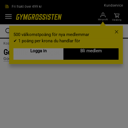
Hoppa till innehållet
Kundservice
Fri frakt över 499 kr
Min profil
Varukorg
500 välkomstpoäng för nya medlemmar
✔ 1 poäng per krona du handlar för
Kosttillskott /
Bars /
Proteinbars
Goodlife Low Sugar, 50 g, Salted Caramel
Logga in
Bli medlem
Goodlife