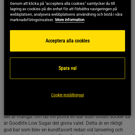
Genom att klicka på "acceptera alla cookies" samtycker du till
Information
Recensioner
(19)
Näring & Ingredienser
lagring av cookies på din enhet för att förbättra navigeringen på
webbplatsen, analysera webbplatsens användning och bistå i våra
marknadsföringsinsatser.
More information
Goodlife Low Sugar är en toppsäljande sensationellt god
proteinbar med mindre än 2 g sockerarter per bar! Varje bar
ger max 175 kcal men innehåller över 15 g protein och 5 - 6
Acceptera alla cookies
g kostfibrer. Hitta din egen favorit i ett stort utbud av
fantastiskt goda smaker.
Delikat god proteinbar
Spara val
Med 30 % protein
Mycket kostfiber
Max 175 kcal per bar
Cookie-inställningar
Inget tillsatt socker
Det är oklart hur många bars det finns att välja mellan men
det är många. Om du vill prova en bar utan tillsatt socker så
är Goodlife Low Sugar det givna valet. Detta är en riktigt
god bar som blev en kundfavorit redan vid lansering och