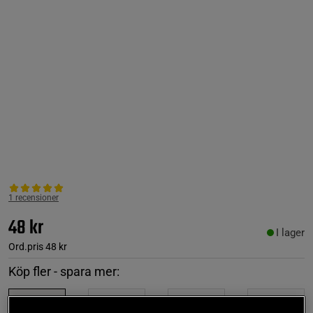
1 recensioner
48 kr
I lager
Ord.pris
48 kr
Köp fler - spara mer:
1
st
2
st
3
st
4
st