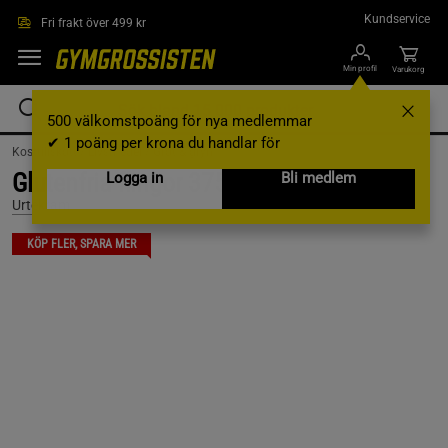
Hoppa till innehållet
Kundservice
Fri frakt över 499 kr
Min profil
Varukorg
500 välkomstpoäng för nya medlemmar
✔ 1 poäng per krona du handlar för
Kosttillskott /
Livsmedel /
Gröt & gryn
Glutenfria flingor 375 g
Logga in
Bli medlem
Urtekram
KÖP FLER, SPARA MER