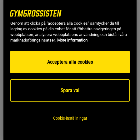
Georgia Zipped Hoodie från Gorilla Wear är den ultimata
hoodien för dig som söker ett vardagsplagg med oslagbar
bekvämlighet och galet snygg design.
Genom att klicka på "acceptera alla cookies" samtycker du till
lagring av cookies på din enhet för att förbättra navigeringen på
Läs mer
webbplatsen, analysera webbplatsens användning och bistå i våra
marknadsföringsinsatser.
More information
Information
Recensioner
(9)
Acceptera alla cookies
Georgia Zipped Hoodie är den senaste innovationen
från Gorilla Wear och är en välutformad hoodie som
Spara val
förenar överlägsen komfort, långvarig hållbarhet och
en unik design som sticker ut.
Normal passform
Cookie-inställningar
Ribbat axelparti
Kontrasterande sömmar i modern design
Fickor med dragkedja