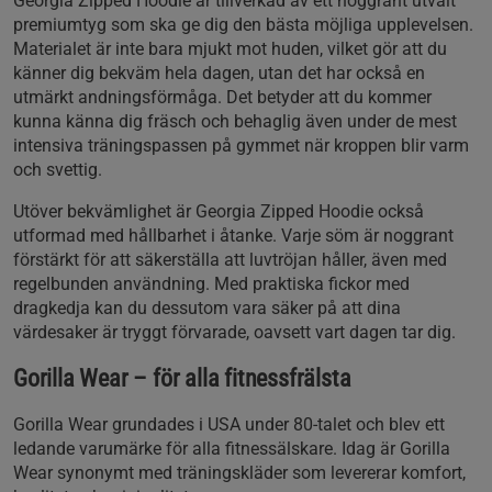
Georgia Zipped Hoodie är tillverkad av ett noggrant utvalt
premiumtyg som ska ge dig den bästa möjliga upplevelsen.
Materialet är inte bara mjukt mot huden, vilket gör att du
känner dig bekväm hela dagen, utan det har också en
utmärkt andningsförmåga. Det betyder att du kommer
kunna känna dig fräsch och behaglig även under de mest
intensiva träningspassen på gymmet när kroppen blir varm
och svettig.
Utöver bekvämlighet är Georgia Zipped Hoodie också
utformad med hållbarhet i åtanke. Varje söm är noggrant
förstärkt för att säkerställa att luvtröjan håller, även med
regelbunden användning. Med praktiska fickor med
dragkedja kan du dessutom vara säker på att dina
värdesaker är tryggt förvarade, oavsett vart dagen tar dig.
Gorilla Wear – för alla fitnessfrälsta
Gorilla Wear grundades i USA under 80-talet och blev ett
ledande varumärke för alla fitnessälskare. Idag är Gorilla
Wear synonymt med träningskläder som levererar komfort,