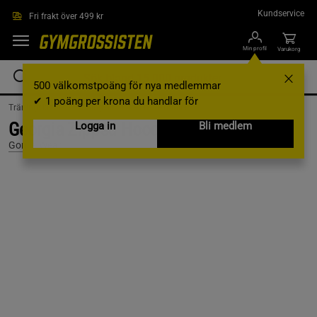
Hoppa till innehållet
Kundservice
Fri frakt över 499 kr
Min profil
Varukorg
500 välkomstpoäng för nya medlemmar
✔ 1 poäng per krona du handlar för
Träningskläder /
Träningskläder Herr /
Hoodies
Georgia Zipped Hoodie, Grey, S
Logga in
Bli medlem
Gorilla Wear