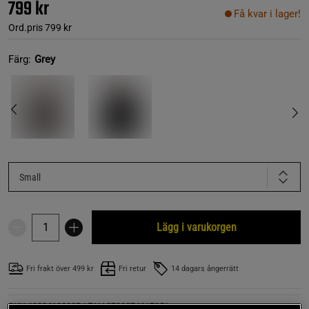
799 kr
Få kvar i lager!
Ord.pris
799 kr
Färg:
Grey
Small
Lägg i varukorgen
Fri frakt över 499 kr
Fri retur
14 dagars ångerrätt
SKU #908418000R | EAN
8720874617051