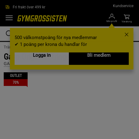
Hoppa till innehållet
Kundservice
Fri frakt över 499 kr
Min profil
Varukorg
500 välkomstpoäng för nya medlemmar
✔ 1 poäng per krona du handlar för
Träningskläder /
Träningskläder Herr /
Träningslinnen
Gasp Original Stringer, Black/Flame, XXL
Logga in
Bli medlem
GASP
OUTLET
70%