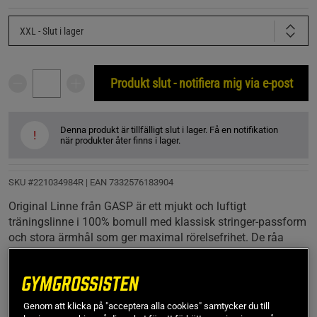
XXL
- Slut i lager
Produkt slut - notifiera mig via e-post
Denna produkt är tillfälligt slut i lager. Få en notifikation
!
när produkter åter finns i lager.
SKU #221034984R | EAN
7332576183904
Original Linne från GASP är ett mjukt och luftigt
träningslinne i 100% bomull med klassisk stringer-passform
och stora ärmhål som ger maximal rörelsefrihet. De råa
kanterna och den ikoniska logotypen framtill ger en sportig
look som passar perfekt för både styrketräning och vardag.
Läs mer
Genom att klicka på "acceptera alla cookies" samtycker du till