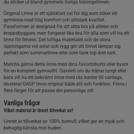
du sticker ut bland gymmets övriga träningslinnen.
Original Linne är ett självklart val för dig som söker ett
gymlinne med hög komfort och slitstark kvalitet.
Passformen är designad för att sitta bra på atleter och
kroppsbyggare, men fungerar lika bra för alla som vill ha ett
linne för fitness. Det luftiga materialet och de stora
öppningarna vid axlar och rygg gör att linnet lämpar sig
perfekt som sommarlinne eller som tank top året runt.
Matcha gärna detta linne med dina favoritshorts eller byxor
för en komplett gymoutfit. Oavsett om du tränar tungt eller
bara vill ha ett bekvämt linne med råa kanter till vardags,
levererar GASP linne original både stil och funktion. Finns i
flera färger för att passa din personliga stil.
Vanliga frågor
Vilket material är linnet tillverkat av?
Linnet är tillverkat av 100% bomull, vilket ger en mjuk och
behaglig känsla mot huden.