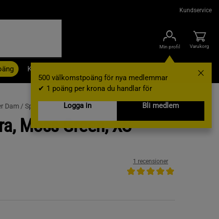
Kundservice
Varukorg
Min profil
oäng
Kampanjer
Outlet
Nyheter
Varumärken
500 välkomstpoäng för nya medlemmar
✔ 1 poäng per krona du handlar för
Logga in
Bli medlem
er Dam /
Sport-BH
ra, Moss Green, XS
1 recensioner