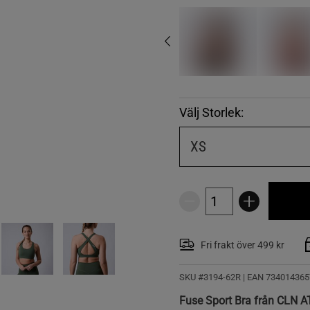
Välj Storlek:
XS
Fri frakt över 499 kr
SKU #3194-62R | EAN
734014365
Fuse Sport Bra från CLN A