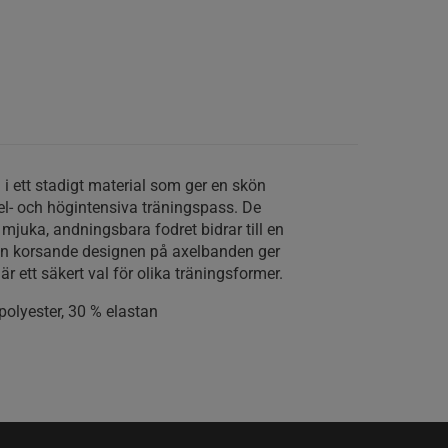
d i ett stadigt material som ger en skön
- och högintensiva träningspass. De
mjuka, andningsbara fodret bidrar till en
en korsande designen på axelbanden ger
r ett säkert val för olika träningsformer.
olyester, 30 % elastan