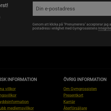
rst!
a
Genom att klicka på "Prenumerera" accepterar jag 
postadress i enlighet med Gymgrossistens
Integrit
ISK INFORMATION
ÖVRIG INFORMATION
a villkor
Om Gymgrossisten
ngsvillkor
Presentkort
yddsinformation
Karriär
ubb medlemsvillkor
Återförsäljare