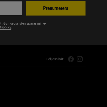
Prenumerera
att Gymgrossisten sparar min e-
etspolicy
.
Följ oss här: