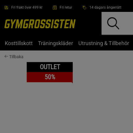
Hoppa till innehållet
Fri frakt över 499 kr
Fri retur
14 dagars ångerrätt
Kosttillskott
Träningskläder
Utrustning & Tillbehör
Tillbaka
OUTLET
50%