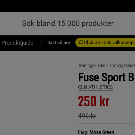
Produktguide
Bästsäljare
💥 Club GG - 500 välkomstp
Presentkort
Träningskläder /
Träningskläd
Fuse Sport B
CLN ATHLETICS
250 kr
499 kr
Färg:
Moss Green