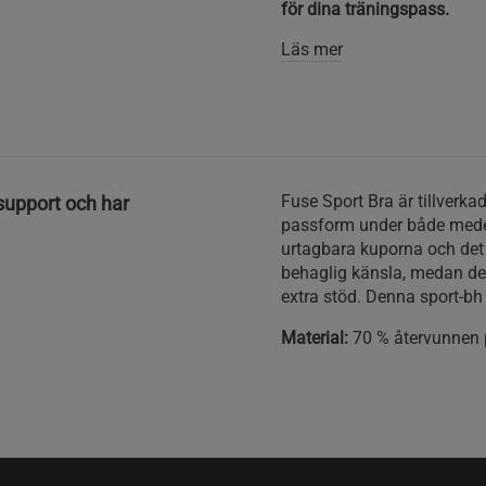
för dina träningspass.
Läs mer
Fuse Sport Bra är tillverka
support och har
passform under både medel
urtagbara kuporna och det 
behaglig känsla, medan d
extra stöd. Denna sport-bh ä
Material:
70 % återvunnen p