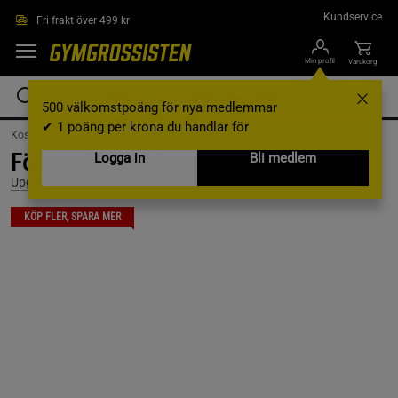
Hoppa till innehållet
Kundservice
Fri frakt över 499 kr
Min profil
Varukorg
500 välkomstpoäng för nya medlemmar
✔ 1 poäng per krona du handlar för
Kosttillskott /
Vitaminer & Mineraler /
Multivitamin
Försvar 90 kapslar
Logga in
Bli medlem
Upgrit
KÖP FLER, SPARA MER