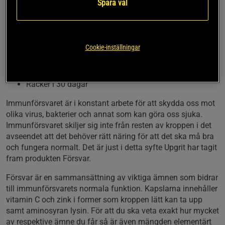
Spara val
Försvar från Upgrit. Dessa kapslar innehåller vitamin C och
zink tillsammans med aminosyran lysin. Denna produkt kan
användas regelbundet eller i kortare perioder när behov
uppstår.
Cookie-inställningar
För immunförsvarets normala funktion
Med vitamin C, zink och lysin
Räcker i 30 dagar
Immunförsvaret är i konstant arbete för att skydda oss mot
olika virus, bakterier och annat som kan göra oss sjuka.
Immunförsvaret skiljer sig inte från resten av kroppen i det
avseendet att det behöver rätt näring för att det ska må bra
och fungera normalt. Det är just i detta syfte Upgrit har tagit
fram produkten Försvar.
Försvar är en sammansättning av viktiga ämnen som bidrar
till immunförsvarets normala funktion. Kapslarna innehåller
vitamin C och zink i former som kroppen lätt kan ta upp
samt aminosyran lysin. För att du ska veta exakt hur mycket
av respektive ämne du får så är även mängden elementärt