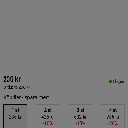
236 kr
I lager
Ord.pris
236 kr
Köp fler - spara mer:
1
st
2
st
3
st
4
st
236 kr
425 kr
602 kr
755 kr
-10%
-15%
-20%