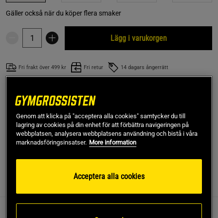
Gäller också när du köper flera smaker
Lägg i varukorgen
Fri frakt över 499 kr
Fri retur
14 dagars ångerrätt
SKU #A2116-04
| EAN
7350107070042
Försvar 90 st kapslar, är ett kosttillskott från Upgrit
Genom att klicka på "acceptera alla cookies" samtycker du till
framtaget för ditt immunförsvar. Med zink, vitamin C och
lagring av cookies på din enhet för att förbättra navigeringen på
lysin.
webbplatsen, analysera webbplatsens användning och bistå i våra
marknadsföringsinsatser.
More information
Läs mer
Acceptera alla cookies
Information
Recensioner
Näring & Ingredienser
Ge ditt immunförsvar rätt näring för normal funktion med