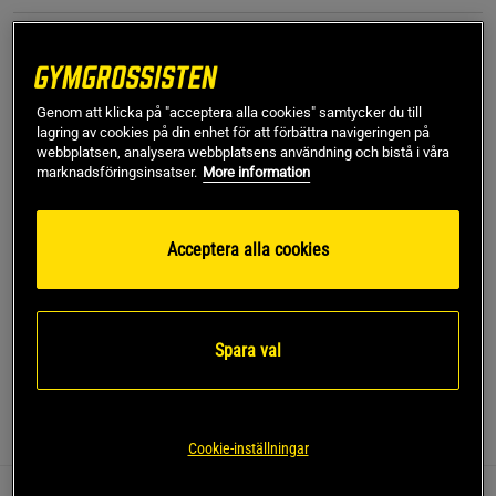
XS
Genom att klicka på "acceptera alla cookies" samtycker du till
Lägg i varukorgen
lagring av cookies på din enhet för att förbättra navigeringen på
webbplatsen, analysera webbplatsens användning och bistå i våra
marknadsföringsinsatser.
More information
Fri frakt över 499 kr
Fri retur
14 dagars ångerrätt
Acceptera alla cookies
SKU #111217999R | EAN
7332576196966
Flare Pants från Better Bodies kombinerar stil och
funktionalitet för en modern look.
Spara val
Läs mer
Information
Recensioner
Cookie-inställningar