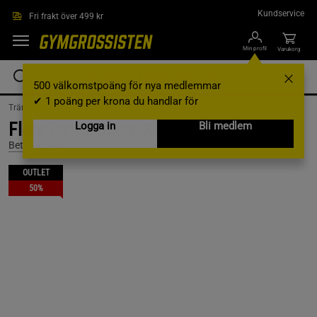
Hoppa till innehållet
Kundservice
Fri frakt över 499 kr
Min profil
Varukorg
500 välkomstpoäng för nya medlemmar
✔ 1 poäng per krona du handlar för
Träningskläder /
Träningskläder Dam /
Träningsbyxor
Flare Pants, Black, XS
Logga in
Bli medlem
Better Bodies
OUTLET
50%