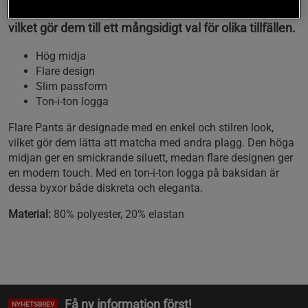
Dessa byxor har en slim passform och en hög midja,
vilket gör dem till ett mångsidigt val för olika tillfällen.
Hög midja
Flare design
Slim passform
Ton-i-ton logga
Flare Pants är designade med en enkel och stilren look,
vilket gör dem lätta att matcha med andra plagg. Den höga
midjan ger en smickrande siluett, medan flare designen ger
en modern touch. Med en ton-i-ton logga på baksidan är
dessa byxor både diskreta och eleganta.
Material:
80% polyester, 20% elastan
Få ny information först!
NYHETSBREV