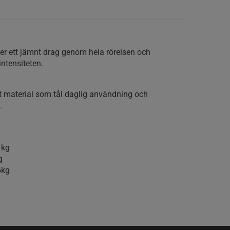
er ett jämnt drag genom hela rörelsen och
intensiteten.
skt material som tål daglig användning och
.
1kg
g
6kg