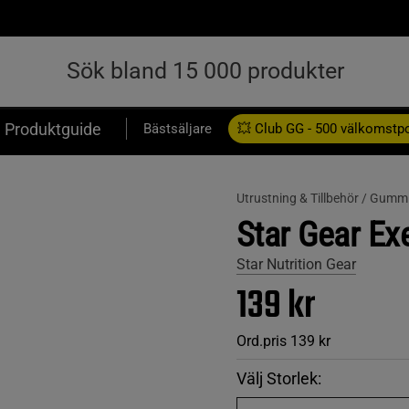
Produktguide
Bästsäljare
💥 Club GG - 500 välkomstp
Presentkort
Utrustning & Tillbehör /
Gummi
Star Gear Ex
Star Nutrition Gear
139 kr
Ord.pris
139 kr
Välj Storlek: