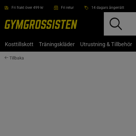
Hoppa till innehållet
Fri frakt över 499 kr
Fri retur
14 dagars ångerrätt
Kosttillskott
Träningskläder
Utrustning & Tillbehör
Tillbaka