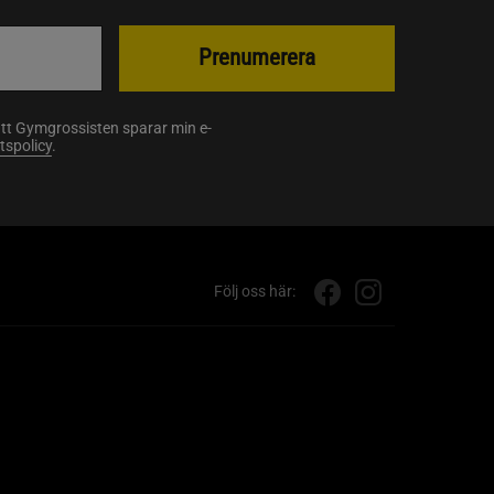
Prenumerera
att Gymgrossisten sparar min e-
etspolicy
.
Följ oss här: