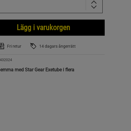
Lägg i varukorgen
Fri retur
14 dagars ångerrätt
432024
hemma med Star Gear Exetube i flera