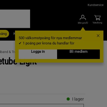
Kundservice
Varukorg
Min profil
oäng
Kampanjer
Outlet
Nyheter
Varumärken
500 välkomstpoäng för nya medlemmar
✔ 1 poäng per krona du handlar för
Logga in
Bli medlem
band & Träningsband /
Gummiband med Handtag
etube Light
I lager