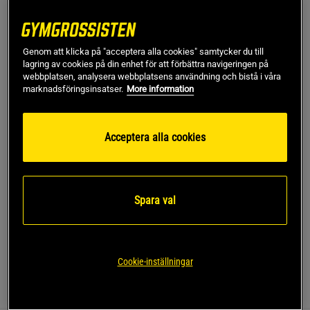
Få kvar i lager!
Lägsta pris 30 dagar
299 kr
Ord.pris
499 kr
XS
Genom att klicka på "acceptera alla cookies" samtycker du till
lagring av cookies på din enhet för att förbättra navigeringen på
webbplatsen, analysera webbplatsens användning och bistå i våra
marknadsföringsinsatser.
More information
Lägg i varukorgen
Acceptera alla cookies
Fri frakt över 499 kr
Fri retur
14 dagars ångerrätt
SKU #13827-690PR | EAN
7340145543110
Spara val
Få en stilren look med denna Everyday Cotton T-shirt Print
från ICANIWILL.
Läs mer
Cookie-inställningar
Information
Recensioner