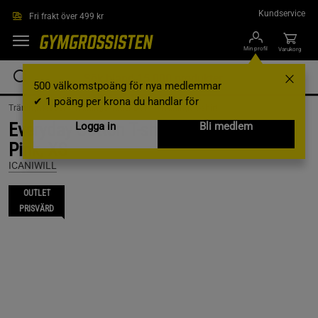
Hoppa till innehållet
Kundservice
Fri frakt över 499 kr
Min profil
Varukorg
500 välkomstpoäng för nya medlemmar
✔ 1 poäng per krona du handlar för
Träningskläder /
Träningskläder Dam /
Tränings t-shirt
Everyday Cotton T-shirt Print, Lavender
Logga in
Bli medlem
Pink, XS
ICANIWILL
OUTLET
PRISVÄRD