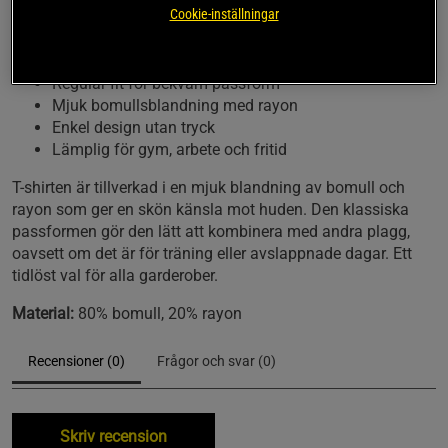
Cookie-inställningar
Everyday Cotton T-shirt från ICANIWILL är ett
mångsidigt basplagg för träning och vardag.
Regular fit för bekväm passform
Mjuk bomullsblandning med rayon
Enkel design utan tryck
Lämplig för gym, arbete och fritid
T-shirten är tillverkad i en mjuk blandning av bomull och
rayon som ger en skön känsla mot huden. Den klassiska
passformen gör den lätt att kombinera med andra plagg,
oavsett om det är för träning eller avslappnade dagar. Ett
tidlöst val för alla garderober.
Material:
80% bomull, 20% rayon
Recensioner (0)
Frågor och svar (0)
Skriv recension