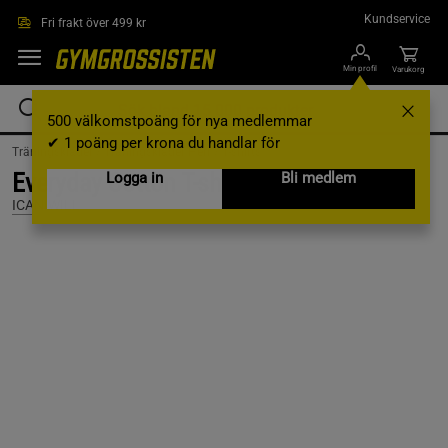
Hoppa till innehållet
Kundservice
Fri frakt över 499 kr
Min profil
Varukorg
500 välkomstpoäng för nya medlemmar
✔ 1 poäng per krona du handlar för
Träningskläder /
Träningskläder Herr /
T-shirts
Everyday Cotton T-shirt, Black, L
Logga in
Bli medlem
ICANIWILL