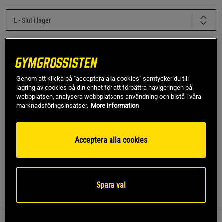
L
- Slut i lager
Produkt slut - notifiera mig via e-post
Genom att klicka på "acceptera alla cookies" samtycker du till
lagring av cookies på din enhet för att förbättra navigeringen på
Denna produkt är tillfälligt slut i lager. Få en notifikation
!
webbplatsen, analysera webbplatsens användning och bistå i våra
när produkter åter finns i lager.
marknadsföringsinsatser.
More information
SKU #13851-001R | EAN
7340145511713
Acceptera alla cookies
Klassisk t-shirt i mjuk bomullsblandning för alla tillfällen.
Läs mer
Spara val
Information
Recensioner