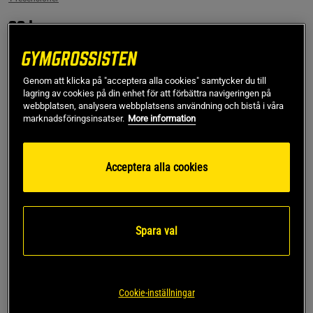
99 kr
I lager
Ord.pris
99 kr
Genom att klicka på "acceptera alla cookies" samtycker du till
35-38
lagring av cookies på din enhet för att förbättra navigeringen på
webbplatsen, analysera webbplatsens användning och bistå i våra
marknadsföringsinsatser.
More information
Lägg i varukorgen
Acceptera alla cookies
Fri frakt över 499 kr
Fri retur
14 dagars ångerrätt
SKU #10004295-MP001R | EAN
7321465617071
Spara val
Essential Crew Sock, Multipack från Björn Borg erbjuder
bekväma sportstrumpor i ett praktiskt trippelpaket.
Läs mer
Cookie-inställningar