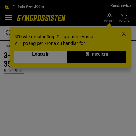
Hoppa till innehållet
Kundservice
Fri frakt över 499 kr
Min profil
Varukorg
500 välkomstpoäng för nya medlemmar
✔ 1 poäng per krona du handlar för
Träningskläder /
Träningskläder Herr /
Strumpor
3-Pack Essential Crew Sock, Multipack,
Logga in
Bli medlem
35-38
Björn Borg