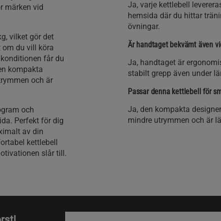
Ja, varje kettlebell levere
r märken vid
hemsida där du hittar trän
övningar.
kg, vilket gör det
Är handtaget bekvämt även vi
t om du vill köra
 konditionen får du
Ja, handtaget är ergonomis
 Den kompakta
stabilt grepp även under l
utrymmen och är
Passar denna kettlebell för
Ja, den kompakta designen 
program och
mindre utrymmen och är lä
da. Perfekt för dig
ximalt av din
rtabel kettlebell
vationen slår till.
rst!