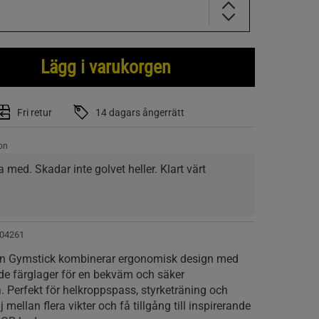
Lägg i varukorgen
Fri retur
14 dagars ångerrätt
on
 med. Skadar inte golvet heller. Klart värt 
04261
rån Gymstick kombinerar ergonomisk design med
nde färglager för en bekväm och säker
Perfekt för helkroppspass, styrketräning och
 mellan flera vikter och få tillgång till inspirerande