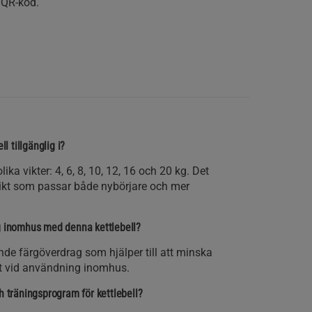
 QR-kod.
ll tillgänglig i?
lika vikter: 4, 6, 8, 10, 12, 16 och 20 kg. Det
 vikt som passar både nybörjare och mer
g inomhus med denna kettlebell?
nde färgöverdrag som hjälper till att minska
et vid användning inomhus.
h träningsprogram för kettlebell?