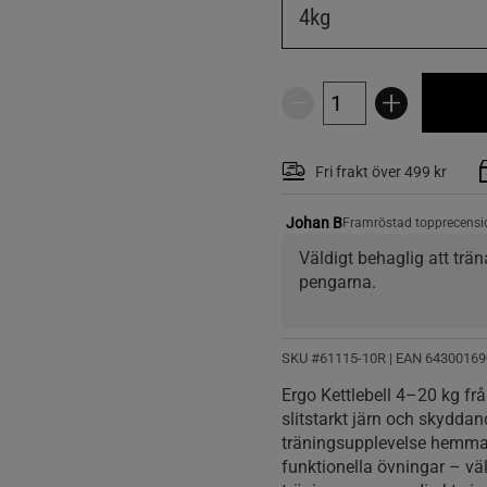
4kg
Fri frakt över 499 kr
Johan B
Framröstad topprecensi
Väldigt behaglig att träna
pengarna.
SKU #61115-10R | EAN
64300169
Ergo Kettlebell 4–20 kg f
slitstarkt järn och skydda
träningsupplevelse hemma. 
funktionella övningar – välj