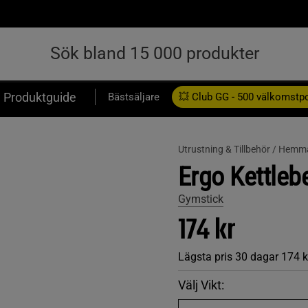
Produktguide
Bästsäljare
💥 Club GG - 500 välkomstp
Presentkort
Utrustning & Tillbehör /
Hemm
Ergo Kettlebe
Gymstick
174 kr
Lägsta pris 30 dagar
174 k
Välj Vikt: