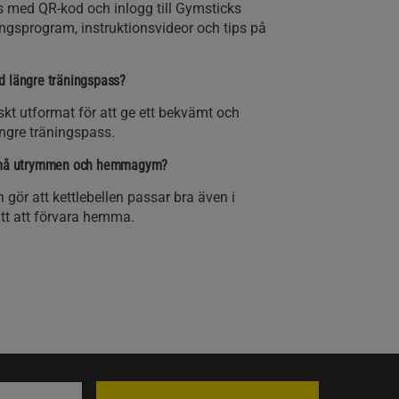
ras med QR-kod och inlogg till Gymsticks
ingsprogram, instruktionsvideor och tips på
d längre träningspass?
kt utformat för att ge ett bekvämt och
ängre träningspass.
 små utrymmen och hemmagym?
gör att kettlebellen passar bra även i
tt att förvara hemma.