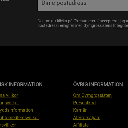
a
Genom att klicka på "Prenumerera" accepterar jag 
postadress i enlighet med Gymgrossistens
Integrit
ISK INFORMATION
ÖVRIG INFORMATION
a villkor
Om Gymgrossisten
ngsvillkor
Presentkort
yddsinformation
Karriär
ubb medlemsvillkor
Återförsäljare
svillkor
Affiliate