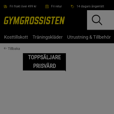
Hoppa till innehållet
Fri frakt över 499 kr
Fri retur
14 dagars ångerrätt
Kosttillskott
Träningskläder
Utrustning & Tillbehör
Tillbaka
TOPPSÄLJARE
PRISVÄRD