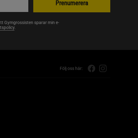
Prenumerera
att Gymgrossisten sparar min e-
etspolicy
.
Följ oss här: