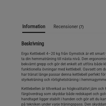
Information
Recensioner
(7)
Beskrivning
Ergo Kettlebell 4–20 kg från Gymstick är ett smart v
ta din hemmaträning till nästa nivå. Den ergonomi
bekvämt grepp och gör det enkelt att utföra både k
funktionella övningar med kettlebell. Oavsett om du
har tränat länge passar denna kettlebell perfekt fö
styrketräning och rörlighetsträning i hemmagymme
Kettlebellen är tillverkad av högkvalitativt järn och h
färgöverdrag som skyddar både redskapet och gol
handtaget ligger stabilt i handen och gör att du kan
på tekniken under varje träningspass. Den skyddan