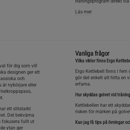
träningsprogram direkt via
Läs mer
Vanliga frågor
Vilka vikter finns Ergo Kettlebe
al för dig som vill
Ergo Kettlebell finns i fem o
ska designen ger ett
gör det enkelt att hitta en
lassiska och
erfarna.
 är nybörjare eller
r helkroppspass,
Hur skyddas golvet vid tränin
t.
Kettlebellen har ett skydda
ar ett slitstarkt
risken för märken på golv
vet. Det bekväma
 fokusera fullt ut
Kan jag få tips på övningar oc
de ytan ger