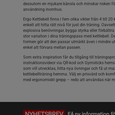
dessutom en mjukare känsla och minskar risken fö
användning inomhus.
Ergo Kettlebell finns i fem olika vikter från 4 till 20 
enkelt att hitta rätt nivå för just din träning. Oavset
explosiva benövningar, bygga styrka eller förbättra
stor variation i dina träningspass med kettlebell.
formen gör att den passar utmärkt även i mindre 
enkel att förvara mellan passen.
Som extra inspiration får du tillgång till tränings
instruktionsvideor via QR-kod och Gymsticks hemsi
som vill utvecklas, hitta nya övningar och få ut ma
kettlebellträning hemma. Välj en prisvärd och komfo
med ergonomiskt grepp – redo att användas när moti
NYHETSBREV
Få ny information fö