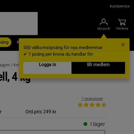
Kundservice
Varukorg
Min profil
oäng
Kampanjer
Outlet
Nyheter
Varumärken
500 välkomstpoäng för nya medlemmar
✔ 1 poäng per krona du handlar för
Logga in
Bli medlem
agym /
Kettlebell
ll, 4 kg
7 recensioner
r
Ord.pris
249 kr
I lager