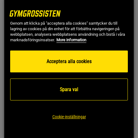
Få kvar i lager!
799 kr
X-small
Genom att klicka på "acceptera alla cookies" samtycker du till
lagring av cookies på din enhet för att förbättra navigeringen på
webbplatsen, analysera webbplatsens användning och bistå i våra
marknadsföringsinsatser.
More information
Lägg i varukorgen
Acceptera alla cookies
Fri frakt över 499 kr
Fri retur
14 dagars ångerrätt
SKU #13481-005R | EAN
7340145388438
Spara val
Endurance Seamless Tights från ICANIWILL erbjuder en
kombination av stil och funktionalitet för alla träningspass.
Läs mer
Cookie-inställningar
Information
Recensioner