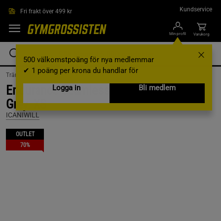
Hoppa till innehållet
Kundservice
Fri frakt över 499 kr
Min profil
Varukorg
500 välkomstpoäng för nya medlemmar
✔ 1 poäng per krona du handlar för
Träningskläder /
Träningskläder Dam /
Träningstights
Endurance Seamless Tights Wmn, Dark
Logga in
Bli medlem
Grey, XS
ICANIWILL
OUTLET
70%