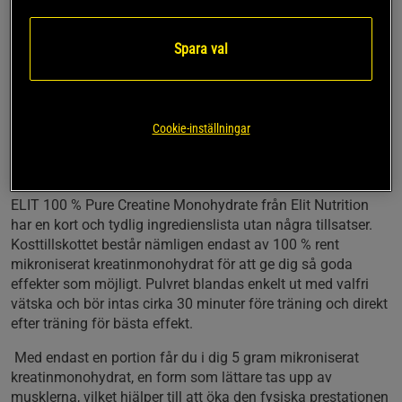
Innehåller 5 gram rent kreatinmonohydrat per portion
Omvandlar lagrad energi till rörelseenergi
Spara val
Hjälper till att öka explosivitet och styrka i samband
med kortvarig och högintensiv träning
Kan bidra till ökad muskeltillväxt
Blandas enkelt ut i valfri vätska
Cookie-inställningar
Innehåller rent kreatinmonohydrat
ELIT 100 % Pure Creatine Monohydrate från Elit Nutrition
har en kort och tydlig ingredienslista utan några tillsatser.
Kosttillskottet består nämligen endast av 100 % rent
mikroniserat kreatinmonohydrat för att ge dig så goda
effekter som möjligt. Pulvret blandas enkelt ut med valfri
vätska och bör intas cirka 30 minuter före träning och direkt
efter träning för bästa effekt.
Med endast en portion får du i dig 5 gram mikroniserat
kreatinmonohydrat, en form som lättare tas upp av
musklerna, vilket hjälper till att öka den fysiska prestationen