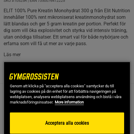
SKU #10525R | EAN
7350076412225
ELIT 100% Pure Kreatin Monohydrat 300 g från Elit Nutrition
innehåller 100% rent mikroniserat kreatinmonohydrat som
lätt blandas och ger 5 gram kreatin per portion. Perfekt för
dig som vill öka explosivitet och styrka vid intensiv träning,
utan onödiga tillsatser. Ett smart val för både nybörjare och
erfarna som vill få ut mer av varje pass.
Läs mer
Information
Recensioner
(36)
Näring & Ingredienser
Genom att klicka på "acceptera alla cookies" samtycker du till
lagring av cookies på din enhet för att förbättra navigeringen på
Elit Nutritions 100 % Pure Creatine Monohydrate består av
webbplatsen, analysera webbplatsens användning och bistå i våra
rent kreatinmonohydrat, vilket är ett ämne som hjälper till att
marknadsföringsinsatser.
More information
omvandla lagrad energi till rörelseenergi. Det är därför ett
utmärkt kosttillskott för dig som önskar ökad explosivitet
och energi vid högintensiv och kortvarig träning och
Acceptera alla cookies
därigenom förbättrad styrka och muskeltillväxt.