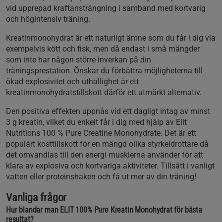
vid upprepad kraftansträngning i samband med kortvarig
och högintensiv träning.
Kreatinmonohydrat är ett naturligt ämne som du får i dig via
exempelvis kött och fisk, men då endast i små mängder
som inte har någon större inverkan på din
träningsprestation. Önskar du förbättra möjligheterna till
ökad explosivitet och uthållighet är ett
kreatinmonohydratstillskott därför ett utmärkt alternativ.
Den positiva effekten uppnås vid ett dagligt intag av minst
3 g kreatin, vilket du enkelt får i dig med hjälp av Elit
Nutritions 100 % Pure Creatine Monohydrate. Det är ett
populärt kosttillskott för en mängd olika styrkeidrottare då
det omvandlas till den energi musklerna använder för att
klara av explosiva och kortvariga aktiviteter. Tillsätt i vanligt
vatten eller proteinshaken och få ut mer av din träning!
Vanliga frågor
Hur blandar man ELIT 100% Pure Kreatin Monohydrat för bästa
resultat?