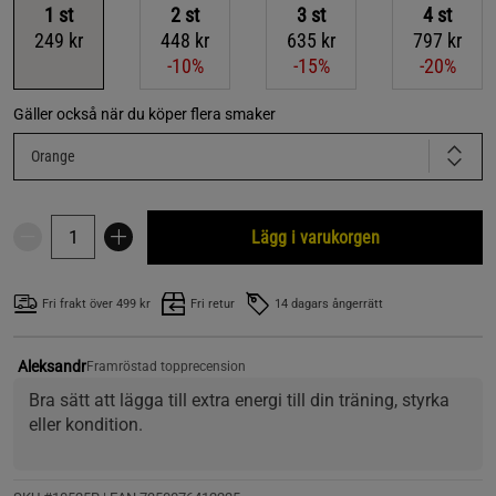
1
st
2
st
3
st
4
st
249 kr
448 kr
635 kr
797 kr
-10%
-15%
-20%
Gäller också när du köper flera smaker
Orange
Lägg i varukorgen
Fri frakt över 499 kr
Fri retur
14 dagars ångerrätt
Aleksandr
Framröstad topprecension
Bra sätt att lägga till extra energi till din träning, styrka 
eller kondition.