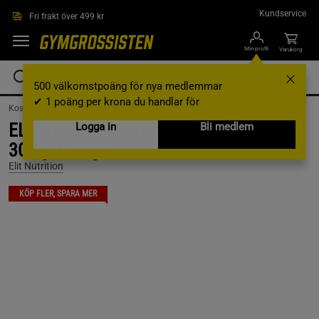
Hoppa till innehållet
Kundservice
Fri frakt över 499 kr
Min profil
Varukorg
500 välkomstpoäng för nya medlemmar
✔ 1 poäng per krona du handlar för
Kosttillskott /
Kreatin /
Kreatinmonohydrat
ELIT 100% Pure Creatine monohydrate,
Logga in
Bli medlem
300 g, Orange
Elit Nutrition
KÖP FLER, SPARA MER