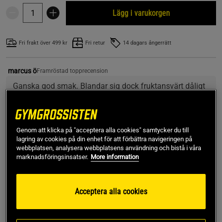
Lägg i varukorgen
Fri frakt över 499 kr
Fri retur
14 dagars ångerrätt
marcus ö
Framröstad topprecension
Ganska god smak. Blandar sig dock fruktansvärt dåligt 
iallafall i kallt vatten, bara klumpar sig helt omöjligt att 
"Få ut" Klumparna. Kommer ej köpas igen tyvärr.
Genom att klicka på "acceptera alla cookies" samtycker du till
lagring av cookies på din enhet för att förbättra navigeringen på
SKU #5700161R | EAN
5060751998051
webbplatsen, analysera webbplatsens användning och bistå i våra
Electrolyte Powder 264 g, är ett kosttillskott från Optimum
marknadsföringsinsatser.
More information
Nutrition. Ett elektrolytpulver med natrium, kalium, kalcium och
magnesium.
Acceptera alla cookies
Läs mer