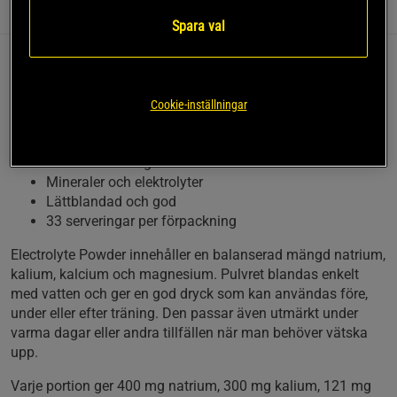
Information
Recensioner
(10)
Näring & Ingredienser
Spara val
Electrolyte Powder från Optimum Nutrition är passar lika bra
till varma dagar som svettiga träningspass. Med natrium,
Cookie-inställningar
kalium, kalcium och magnesium får du en god
vätskeersättare med viktiga elektrolyter.
Vätskeersättning
Mineraler och elektrolyter
Lättblandad och god
33 serveringar per förpackning
Electrolyte Powder innehåller en balanserad mängd natrium,
kalium, kalcium och magnesium. Pulvret blandas enkelt
med vatten och ger en god dryck som kan användas före,
under eller efter träning. Den passar även utmärkt under
varma dagar eller andra tillfällen när man behöver vätska
upp.
Varje portion ger 400 mg natrium, 300 mg kalium, 121 mg