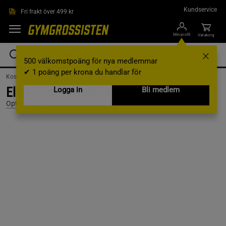
Hoppa till innehållet
Kundservice
Fri frakt över 499 kr
Min profil
Varukorg
500 välkomstpoäng för nya medlemmar
✔ 1 poäng per krona du handlar för
Kosttillskott /
Elektrolyter
Electrolyte Powder 264 g Forrest Berries
Logga in
Bli medlem
Optimum Nutrition