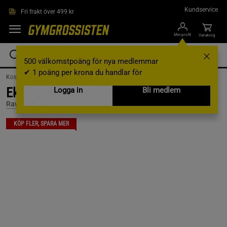
Hoppa till innehållet
Kundservice
Fri frakt över 499 kr
Min profil
Varukorg
500 välkomstpoäng för nya medlemmar
✔ 1 poäng per krona du handlar för
Kosttillskott /
Livsmedel /
Superfood
Ekologiskt Nässelpulver 250 g
Logga in
Bli medlem
Rawpowder
KÖP FLER, SPARA MER