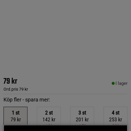
79 kr
I lager
Ord.pris
79 kr
Köp fler - spara mer:
1
st
2
st
3
st
4
st
79 kr
142 kr
201 kr
253 kr
-10%
-15%
-20%