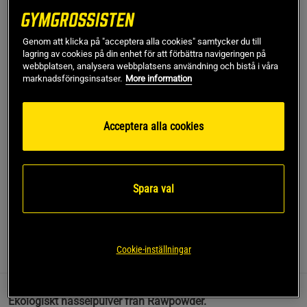
Gäller också när du köper flera smaker
Genom att klicka på "acceptera alla cookies" samtycker du till
Lägg i varukorgen
lagring av cookies på din enhet för att förbättra navigeringen på
webbplatsen, analysera webbplatsens användning och bistå i våra
marknadsföringsinsatser.
More information
Fri frakt över 499 kr
Fri retur
14 dagars ångerrätt
Acceptera alla cookies
SKU #A90001-102
| EAN
7340135200719
Ekologiskt nässelpulver från Rawpowder.
Spara val
Läs mer
Cookie-inställningar
Information
Recensioner
Näring & Ingredienser
Ekologiskt nässelpulver från Rawpowder.