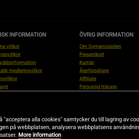
ISK INFORMATION
ÖVRIG INFORMATION
a villkor
Om Gymgrossisten
ngsvillkor
Presentkort
yddsinformation
Karriär
ubb medlemsvillkor
Återförsäljare
svillkor
Affiliate
anti
Personlig tränare
ation om ångerrätt och
Rabattkod
ation
Redaktionell policy
nställningar
Sitemap
 "acceptera alla cookies" samtycker du till lagring av coo
Black Friday
ngen på webbplatsen, analysera webbplatsens användning
Artiklar & Övningar
satser.
More information
Proteinkalkylator