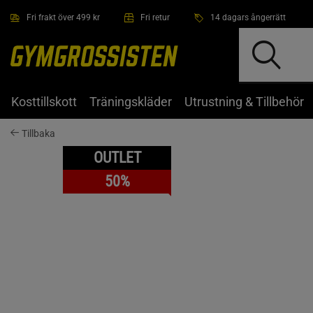
Hoppa till innehållet
Fri frakt över 499 kr
Fri retur
14 dagars ångerrätt
Kosttillskott
Träningskläder
Utrustning & Tillbehör
Tillbaka
OUTLET
50%