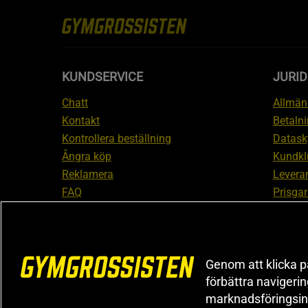
KUNDSERVICE
JURID
Chatt
Allmänn
Kontakt
Betalni
Kontrollera beställning
Datask
Ångra köp
Kundkl
Reklamera
Leveran
FAQ
Prisgar
Inform
reklam
Cookiei
Genom att klicka på
förbättra navigeri
marknadsföringsin