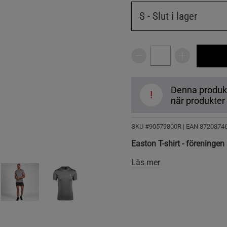
S
- Slut i lager
Denna produkt ä
!
när produkter å
SKU #90579800R | EAN
8720874
Easton T-shirt - föreningen 
Läs mer