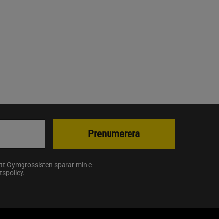
Prenumerera
att Gymgrossisten sparar min e-
etspolicy
.