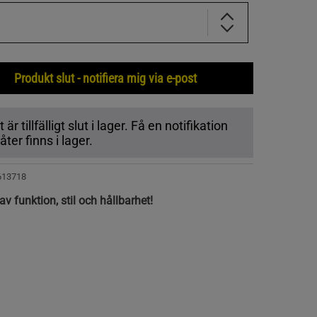
Produkt slut - notifiera mig via e-post
r tillfälligt slut i lager. Få en notifikation
ter finns i lager.
613718
av funktion, stil och hållbarhet!