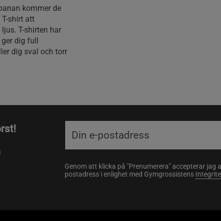
arbanan kommer de
T-shirt att
ljus. T-shirten har
ger dig full
er dig sval och torr
rst!
a
Genom att klicka på "Prenumerera" accepterar jag 
postadress i enlighet med Gymgrossistens
Integrit