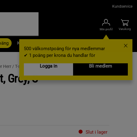
Kundservice
Varukorg
Min profil
oäng
Kampanjer
Outlet
Nyheter
Varumärken
500 välkomstpoäng för nya medlemmar
✔ 1 poäng per krona du handlar för
Logga in
Bli medlem
r Herr /
T-shirts
t, Grey, S
Slut i lager