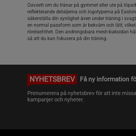
Oavsett om du tränar på gymmet eller ute på löp
reflekterande detaljerna och logotyperna på Easton 
säkerställa din synlighet även under träning i svagt 
en normal passform som är bekväm och lätt, vilket 
rörelsefrihet. Den andningsbara mesh-baksidan håll
så att du kan fokusera på din träning.
NYHETSBREV
Få ny information fö
Prenumerera på nyhetsbrev för att inte miss
kampanjer och nyheter.