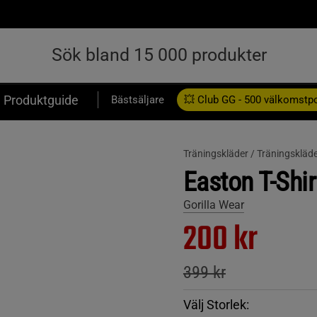
Produktguide
Bästsäljare
💥 Club GG - 500 välkomstp
Presentkort
Träningskläder /
Träningskläde
Easton T-Shir
Gorilla Wear
200 kr
399 kr
Välj Storlek: