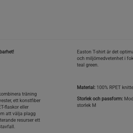
lbarhet!
Easton T-shirt är det optim
och miljömedvetenhet i fokus
teal green.
Material:
100% RPET knitte
l kombinera träning
Storlek och passform:
Mode
ster, ett konstfiber
storlek M
-flaskor eller
om att välja plagg
terande resurser ett
avfall.