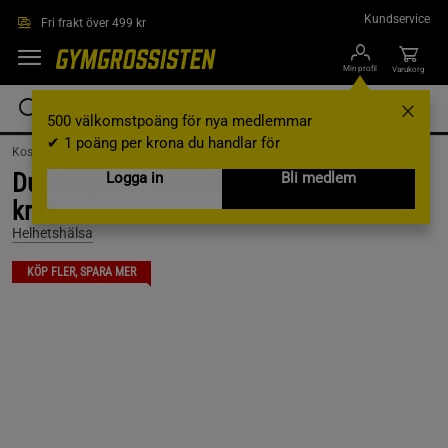
Hoppa till innehållet
Kundservice
Fri frakt över 499 kr
Min profil
Varukorg
500 välkomstpoäng för nya medlemmar
✔ 1 poäng per krona du handlar för
Kosttillskott /
Vitaminer & Mineraler /
Multivitamin
Dunderpulver Barnvitamin 60 doser á 1
Logga in
Bli medlem
krm
Helhetshälsa
KÖP FLER, SPARA MER