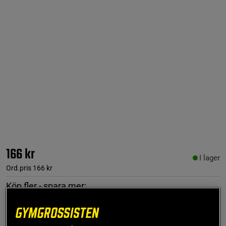
166 kr
I lager
Ord.pris
166 kr
Köp fler - spara mer:
1
st
2
st
3
st
4
st
166 kr
299 kr
423 kr
531 kr