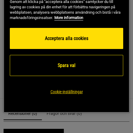
Genom att klicka på "acceptera alla cookies" samtycker du till
-10%
-15%
-20%
lagring av cookies på din enhet för att förbättra navigeringen på
webbplatsen, analysera webbplatsens användning och bistå i våra
Gäller också när du köper flera smaker
marknadsföringsinsatser.
More information
Lägg i varukorgen
Acceptera alla cookies
Fri frakt över 499 kr
Fri retur
14 dagars ångerrätt
Spara val
SKU #A60336
| EAN
7350026473351
Recensioner
Näring & Ingredienser
Cookie-inställningar
Recensioner (0)
Frågor och svar (0)