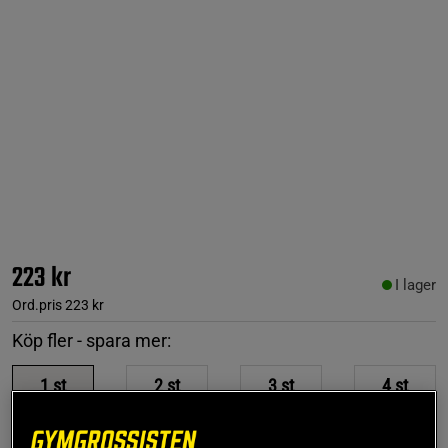
223 kr
I lager
Ord.pris
223 kr
Köp fler - spara mer:
1
st
2
st
3
st
4
st
223 kr
401 kr
569 kr
714 kr
-10%
-15%
-20%