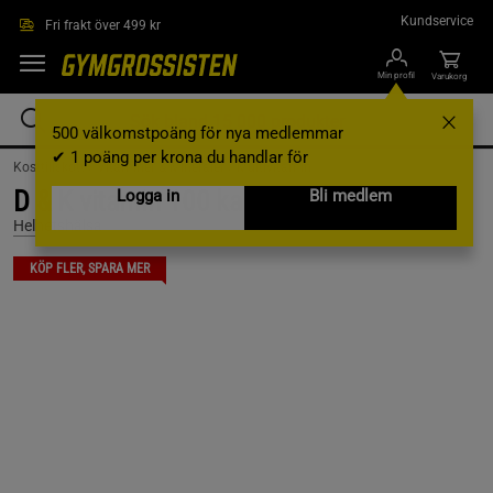
Hoppa till innehållet
Kundservice
Fri frakt över 499 kr
Min profil
Varukorg
500 välkomstpoäng för nya medlemmar
✔ 1 poäng per krona du handlar för
Kosttillskott /
Vitaminer & Mineraler /
Multivitamin
D & K vitamin 100 kapslar
Logga in
Bli medlem
Helhetshälsa
KÖP FLER, SPARA MER