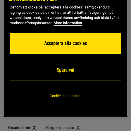
Genom att klicka på "acceptera alla cookies" samtycker du till
Gäller också när du köper flera smaker
lagring av cookies på din enhet för att förbättra navigeringen på
webbplatsen, analysera webbplatsens användning och bistå i våra
Lägg i varukorgen
marknadsföringsinsatser.
More information
Fri frakt över 499 kr
Fri retur
14 dagars ångerrätt
Acceptera alla cookies
SKU #A60323
| EAN
7350026471524
D & K vitamin från Helhetshälsa är ett tillskott av D- och K-
Spara val
vitamin som båda bland annat bidrar till att bibehålla en
normal benstomme.
Cookie-inställningar
Recensioner
Näring & Ingredienser
Recensioner (0)
Frågor och svar (0)