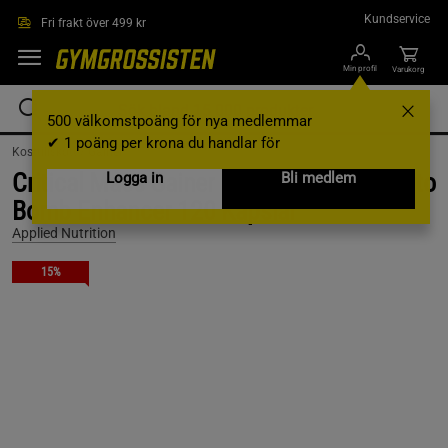
Hoppa till innehållet
Kundservice
Fri frakt över 499 kr
Min profil
Varukorg
500 välkomstpoäng för nya medlemmar
✔ 1 poäng per krona du handlar för
Kosttillskott /
Gainer
Critical Mass Gainer 2,4 kg Vanilla + Testo
Logga in
Bli medlem
Bomb Enhancer 120 Kapslar
Applied Nutrition
15%