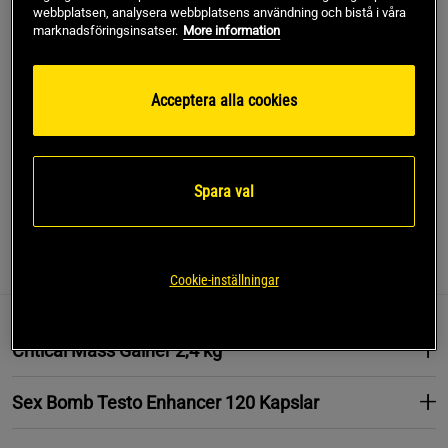
webbplatsen, analysera webbplatsens användning och bistå i våra
marknadsföringsinsatser.
More information
Lägg i varukorgen
Acceptera alla cookies
Fri frakt över 499 kr
Fri retur
14 dagars ångerrätt
SKU #SETCRITICALMASSTESTO
Spara val
Information
Recensioner
Näring & Ingredienser
Cookie-inställningar
Critical Mass Gainer 2,4 kg
Sex Bomb Testo Enhancer 120 Kapslar