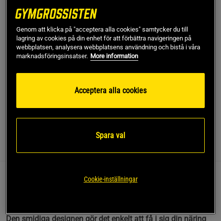
Lägg i varukorgen
Genom att klicka på "acceptera alla cookies" samtycker du till
lagring av cookies på din enhet för att förbättra navigeringen på
Fri frakt över 499 kr
Fri retur
14 dagars ångerrätt
webbplatsen, analysera webbplatsens användning och bistå i våra
marknadsföringsinsatser.
More information
SKU #SETCRITICALMASSSHAKER
Nu ingår en shaker 700 ml på köpet vid varje beställning av
Acceptera alla cookies
Critical Mass 6 kg!
Läs mer
Spara val
Information
Recensioner
Näring & Ingredienser
Cookie-inställningar
Nu får du en shaker 700 ml – perfekt för att
blanda och ta med din proteinshake på språng!
Den smidiga designen gör det enkelt att få i sig din näring