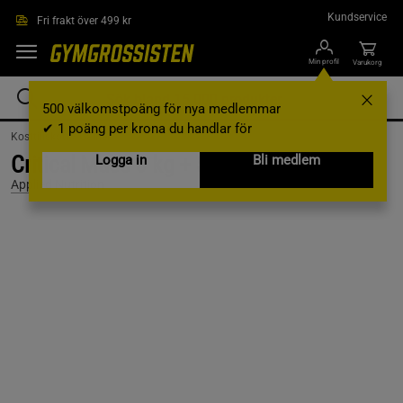
Hoppa till innehållet
Kundservice
Fri frakt över 499 kr
Min profil
Varukorg
500 välkomstpoäng för nya medlemmar
✔ 1 poäng per krona du handlar för
Kosttillskott /
Gainer
Critical Mass 6 kg + Shaker på köpet
Logga in
Bli medlem
Applied Nutrition