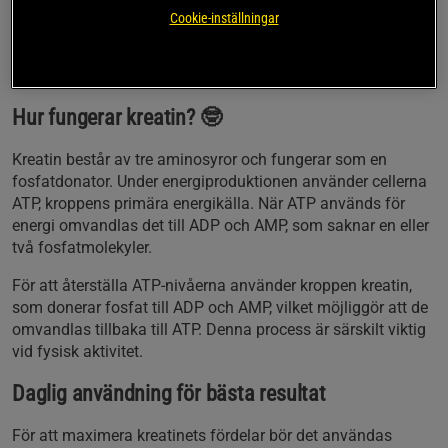
upprepade kraftansträngningar, som vid styrketräning.
Cookie-inställningar
Denna effekt uppnås genom ett dagligt intag av 3 gram
kreatin, vilket enkelt kan uppnås med Creatine Monohydrate
från Star Nutrition.
Hur fungerar kreatin? 🤓
Kreatin består av tre aminosyror och fungerar som en
fosfatdonator. Under energiproduktionen använder cellerna
ATP, kroppens primära energikälla. När ATP används för
energi omvandlas det till ADP och AMP, som saknar en eller
två fosfatmolekyler.
För att återställa ATP-nivåerna använder kroppen kreatin,
som donerar fosfat till ADP och AMP, vilket möjliggör att de
omvandlas tillbaka till ATP. Denna process är särskilt viktig
vid fysisk aktivitet.
Daglig användning för bästa resultat
För att maximera kreatinets fördelar bör det användas