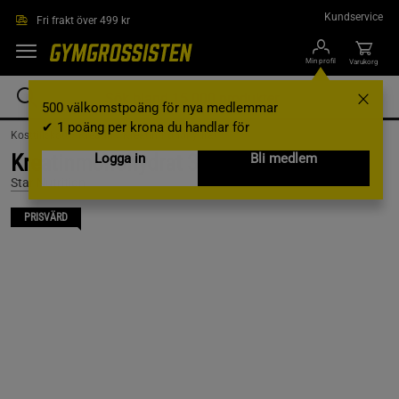
Hoppa till innehållet
Kundservice
Fri frakt över 499 kr
Min profil
Varukorg
500 välkomstpoäng för nya medlemmar
✔ 1 poäng per krona du handlar för
Kosttillskott /
Kreatin /
Kreatinmonohydrat
Kreatinmonohydrat 300 g
Logga in
Bli medlem
Star Nutrition
PRISVÄRD