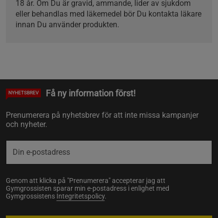
18 år. Om Du är gravid, ammande, lider av sjukdom
eller behandlas med läkemedel bör Du kontakta läkare
innan Du använder produkten.
Få ny information först!
NYHETSBREV
Prenumerera på nyhetsbrev för att inte missa kampanjer
och nyheter.
Genom att klicka på "Prenumerera" accepterar jag att
Gymgrossisten sparar min e-postadress i enlighet med
Gymgrossistens
Integritetspolicy
.