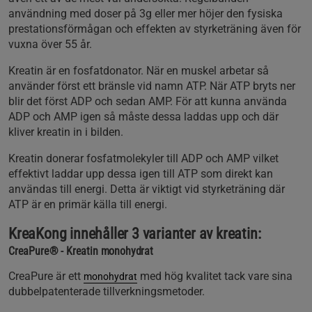
användning med doser på 3g eller mer höjer den fysiska
prestationsförmågan och effekten av styrketräning även för
vuxna över 55 år.
Kreatin är en fosfatdonator. När en muskel arbetar så
använder först ett bränsle vid namn ATP. När ATP bryts ner
blir det först ADP och sedan AMP. För att kunna använda
ADP och AMP igen så måste dessa laddas upp och där
kliver kreatin in i bilden.
Kreatin donerar fosfatmolekyler till ADP och AMP vilket
effektivt laddar upp dessa igen till ATP som direkt kan
användas till energi. Detta är viktigt vid styrketräning där
ATP är en primär källa till energi.
KreaKong innehåller 3 varianter av kreatin:
CreaPure® - Kreatin monohydrat
CreaPure är ett
med hög kvalitet tack vare sina
monohydrat
dubbelpatenterade tillverkningsmetoder.