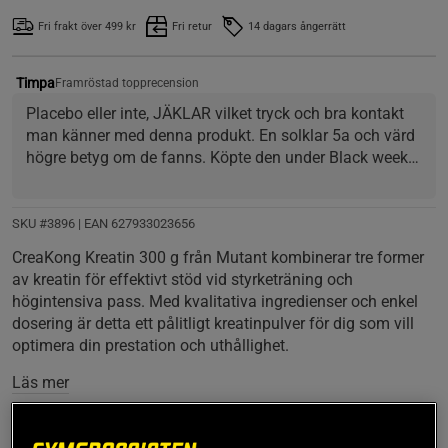
Fri frakt över 499 kr
Fri retur
14 dagars ångerrätt
Timpa
Framröstad topprecension
Placebo eller inte, JÄKLAR vilket tryck och bra kontakt 
man känner med denna produkt. En solklar 5a och värd 
högre betyg om de fanns. Köpte den under Black week 
för under hundringen. Riktigt nöjd!
SKU #3896
| EAN
627933023656
CreaKong Kreatin 300 g från Mutant kombinerar tre former
av kreatin för effektivt stöd vid styrketräning och
högintensiva pass. Med kvalitativa ingredienser och enkel
dosering är detta ett pålitligt kreatinpulver för dig som vill
optimera din prestation och uthållighet.
Läs mer