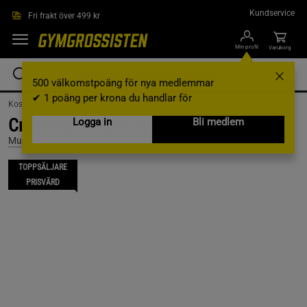
Hoppa till innehållet
Kundservice
Fri frakt över 499 kr
Min profil
Varukorg
500 välkomstpoäng för nya medlemmar
✔ 1 poäng per krona du handlar för
Kosttillskott /
Kreatin /
Kreatinblandning
CreaKong Kreatin 300 g
Logga in
Bli medlem
Mutant
TOPPSÄLJARE
PRISVÄRD