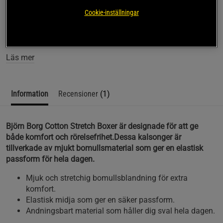
SKU #10004237_MP002R | EAN
7321465653710
Cookie-inställningar
Björn Borg Cotton Stretch Boxer är designade för att ge
komfort och rörelsefrihet hela dagen.
Läs mer
Information
Recensioner
(1)
Björn Borg Cotton Stretch Boxer är designade för att ge
både komfort och rörelsefrihet.Dessa kalsonger är
tillverkade av mjukt bomullsmaterial som ger en elastisk
passform för hela dagen.
Mjuk och stretchig bomullsblandning för extra
komfort.
Elastisk midja som ger en säker passform.
Andningsbart material som håller dig sval hela dagen.