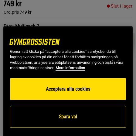
749 kr
Slut i lager
Ord.pris
749 kr
Färg:
Multipack 2
Genom att klicka på "acceptera alla cookies" samtycker du till
lagring av cookies på din enhet för att förbättra navigeringen på
webbplatsen, analysera webbplatsens användning och bistå i våra
marknadsföringsinsatser.
More information
L
- Slut i lager
Acceptera alla cookies
Produkt slut - notifiera mig via e-post
Spara val
Denna produkt är tillfälligt slut i lager. Få en notifikation
!
när produkter åter finns i lager.