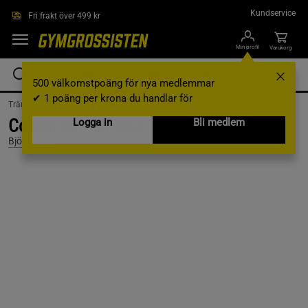
Hoppa till innehållet
Kundservice
Fri frakt över 499 kr
Min profil
Varukorg
500 välkomstpoäng för nya medlemmar
✔ 1 poäng per krona du handlar för
Träningskläder /
Träningskläder Herr /
Underkläder
Cotton Stretch Boxer 5p, Multipack, L
Logga in
Bli medlem
Björn Borg