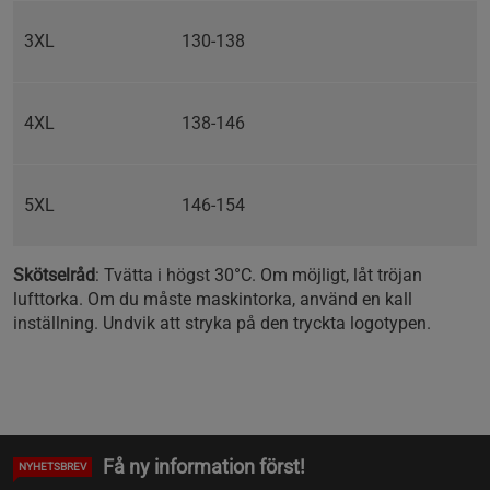
3XL
130-138
4XL
138-146
5XL
146-154
Skötselråd
: Tvätta i högst 30°C. Om möjligt, låt tröjan
lufttorka. Om du måste maskintorka, använd en kall
inställning. Undvik att stryka på den tryckta logotypen.
Få ny information först!
NYHETSBREV