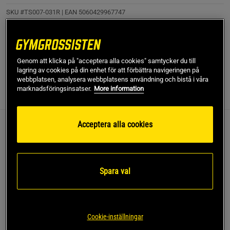
SKU #TS007-031R | EAN
5060429967747
Förbered dig för tävling med SBD Apparels överlägsna
Competition T-shirt.
Läs mer
Genom att klicka på "acceptera alla cookies" samtycker du till
lagring av cookies på din enhet för att förbättra navigeringen på
webbplatsen, analysera webbplatsens användning och bistå i våra
marknadsföringsinsatser.
More information
Information
Recensioner
(1)
Acceptera alla cookies
Competition T-shirt är skapad för att ge överlägsen
kvalitet till dem som verkligen behöver det.
Klarar flera års användning
Spara val
Logotyp vid bröst och arm
Designad tillsammans med atleter
Använd under singlet
Tillverkad i Storbritannien
Cookie-inställningar