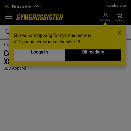
Hoppa till innehållet
Kundservice
Fri frakt över 499 kr
Min profil
Varukorg
500 välkomstpoäng för nya medlemmar
✔ 1 poäng per krona du handlar för
Träningskläder /
Träningskläder Herr /
T-shirts
Competition T-Shirt - Men's, Black w/Red,
Logga in
Bli medlem
XS
SBD Apparel