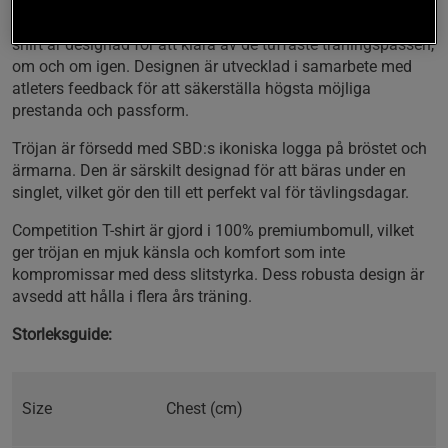
SBDs Competition T-shirt är utformad för att möta dem
högsta kraven – till och med på professionell nivå. Denna t-
shirt är designad för att klara av de tuffaste träningspassen,
om och om igen. Designen är utvecklad i samarbete med
atleters feedback för att säkerställa högsta möjliga
prestanda och passform.
Tröjan är försedd med SBD:s ikoniska logga på bröstet och
ärmarna. Den är särskilt designad för att bäras under en
singlet, vilket gör den till ett perfekt val för tävlingsdagar.
Competition T-shirt är gjord i 100% premiumbomull, vilket
ger tröjan en mjuk känsla och komfort som inte
kompromissar med dess slitstyrka. Dess robusta design är
avsedd att hålla i flera års träning.
Storleksguide:
Size
Chest (cm)