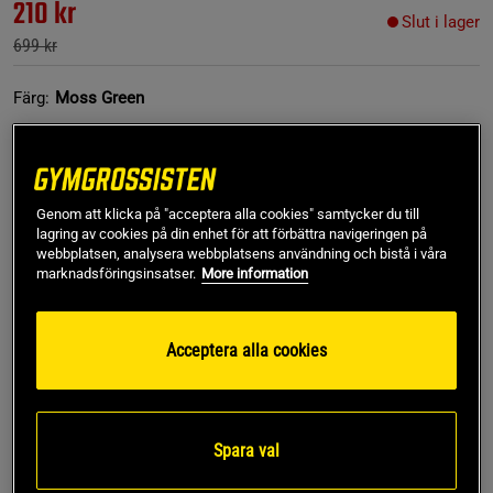
210 kr
Slut i lager
699 kr
Färg:
Moss Green
Genom att klicka på "acceptera alla cookies" samtycker du till
lagring av cookies på din enhet för att förbättra navigeringen på
webbplatsen, analysera webbplatsens användning och bistå i våra
marknadsföringsinsatser.
More information
S
- Slut i lager
Acceptera alla cookies
Produkt slut - notifiera mig via e-post
Denna produkt är tillfälligt slut i lager. Få en notifikation
!
Spara val
när produkter åter finns i lager.