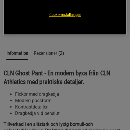
SKU #2144-62R | EAN
7340143643522
Cookie-inställningar
CLN Ghost Pant - En modern byxa från CLN Athletics med
praktiska detaljer.
Läs mer
Information
Recensioner
(2)
CLN Ghost Pant - En modern byxa från CLN
Athletics med praktiska detaljer.
Fickor med dragkedja
Modern passform
Kontrastdetaljer
Dragkedja vid benslut
Tillverkad i en slitstark och lyxig bomull-och