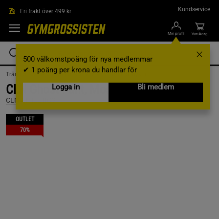
Hoppa till innehållet
Kundservice
Fri frakt över 499 kr
Min profil
Varukorg
500 välkomstpoäng för nya medlemmar
✔ 1 poäng per krona du handlar för
Träningskläder /
Träningskläder Herr /
Träningsbyxor
CLN Ghost Pant, Moss Green, S
Logga in
Bli medlem
CLN ATHLETICS
OUTLET
70%