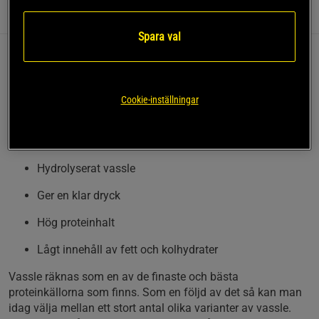
Information
Recensioner
(8)
Näring & Ingredienser
Spara val
Hydrolyserat vassle ger en klar dryck som mer påminner om
juice än en vanlig proteinshake. Det blandar sig mycket lätt
och gör sig bäst med iskallt vatten. Clear Whey från Applied
Cookie-inställningar
Nutrition innehåller hydrolyserat vassle som har en mycket
hög proteinhalt och lågt innehåll av både kolhydrater och
fett.
Hydrolyserat vassle
Ger en klar dryck
Hög proteinhalt
Lågt innehåll av fett och kolhydrater
Vassle räknas som en av de finaste och bästa
proteinkällorna som finns. Som en följd av det så kan man
idag välja mellan ett stort antal olika varianter av vassle.