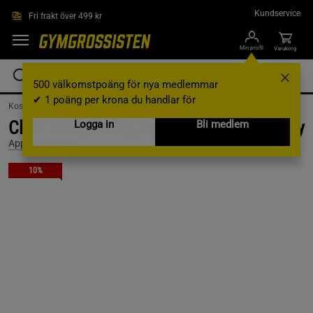
Hoppa till innehållet
Kundservice
Fri frakt över 499 kr
Min profil
Varukorg
500 välkomstpoäng för nya medlemmar
✔ 1 poäng per krona du handlar för
Kosttillskott /
Proteinpulver /
Vassleprotein
Clear Whey, 875 g, Strawberry & Raspberry
Logga in
Bli medlem
Applied Nutrition
10%