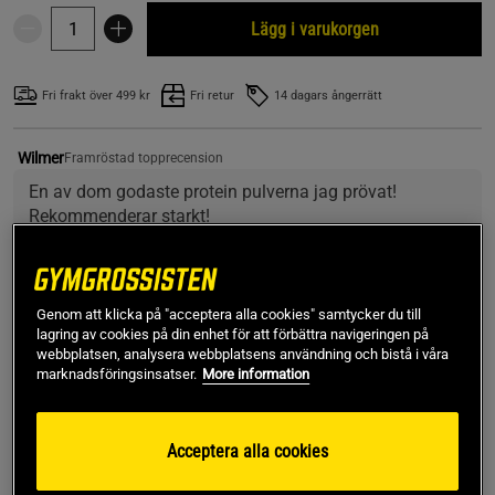
Lägg i varukorgen
Fri frakt över 499 kr
Fri retur
14 dagars ångerrätt
Wilmer
Framröstad topprecension
En av dom godaste protein pulverna jag prövat! 
Rekommenderar starkt!
SKU #750R | EAN
658556043813
Genom att klicka på "acceptera alla cookies" samtycker du till
Clear Whey från Applied Nutrition är ett hydrolyserat
lagring av cookies på din enhet för att förbättra navigeringen på
vassleprotein som ger en klar dryck. Mycket hög proteinhalt
webbplatsen, analysera webbplatsens användning och bistå i våra
och lågt innehåll av fett och kolhydrater. Blandas bäst med
marknadsföringsinsatser.
More information
iskallt vatten.
Läs mer
Acceptera alla cookies