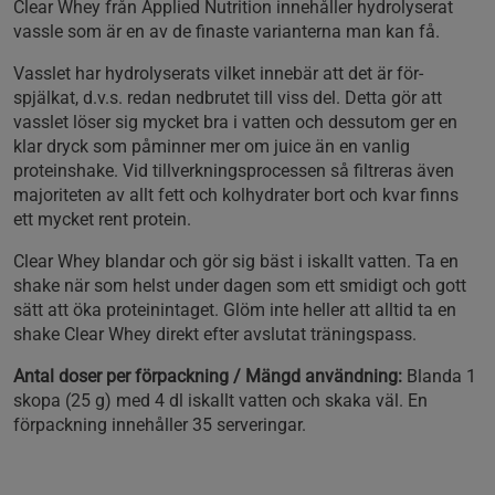
Clear Whey från Applied Nutrition innehåller hydrolyserat
vassle som är en av de finaste varianterna man kan få.
Vasslet har hydrolyserats vilket innebär att det är för-
spjälkat, d.v.s. redan nedbrutet till viss del. Detta gör att
vasslet löser sig mycket bra i vatten och dessutom ger en
klar dryck som påminner mer om juice än en vanlig
proteinshake. Vid tillverkningsprocessen så filtreras även
majoriteten av allt fett och kolhydrater bort och kvar finns
ett mycket rent protein.
Clear Whey blandar och gör sig bäst i iskallt vatten. Ta en
shake när som helst under dagen som ett smidigt och gott
sätt att öka proteinintaget. Glöm inte heller att alltid ta en
shake Clear Whey direkt efter avslutat träningspass.
Antal doser per förpackning / Mängd användning:
Blanda 1
skopa (25 g) med 4 dl iskallt vatten och skaka väl. En
förpackning innehåller 35 serveringar.