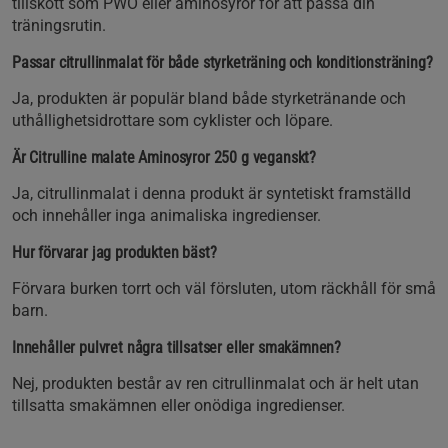
tillskott som PWO eller aminosyror för att passa din
träningsrutin.
Passar citrullinmalat för både styrketräning och konditionsträning?
Ja, produkten är populär bland både styrketränande och
uthållighetsidrottare som cyklister och löpare.
Är Citrulline malate Aminosyror 250 g veganskt?
Ja, citrullinmalat i denna produkt är syntetiskt framställd
och innehåller inga animaliska ingredienser.
Hur förvarar jag produkten bäst?
Förvara burken torrt och väl försluten, utom räckhåll för små
barn.
Innehåller pulvret några tillsatser eller smakämnen?
Nej, produkten består av ren citrullinmalat och är helt utan
tillsatta smakämnen eller onödiga ingredienser.