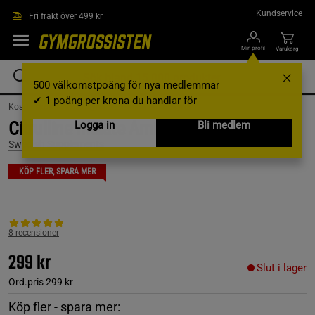
Hoppa till innehållet
Kundservice
Fri frakt över 499 kr
Min profil
Varukorg
500 välkomstpoäng för nya medlemmar
✔ 1 poäng per krona du handlar för
Kosttillskott /
Aminosyror /
Enskilda aminosyror
Citrulline malate Aminosyror 250 g
Logga in
Bli medlem
Swedish Supplements
KÖP FLER, SPARA MER
8 recensioner
299 kr
Slut i lager
Ord.pris
299 kr
Köp fler - spara mer: