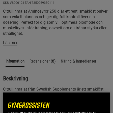
SKU #820612
| EAN
7350069380111
Citrullinmalat Aminosyror 250 g är ett rent, smaklöst pulver
som enkelt blandas och ger dig full kontroll över din
dosering. Perfekt för dig som vill optimera blodflöde och
muskeltryck inför träning, oavsett om du tränar styrka eller
uthållighet.
Läs mer
Information
Recensioner
(8)
Näring & Ingredienser
Beskrivning
Citrullinmalat från Swedish Supplements är ett smaklöst
och lättblandat pulver för dig som vill ta din träning till
nästa nivå. Den rena sammansättningen utan onödiga
tillsatser ger dig full kontroll över doseringen och gör det
enkelt att kombinera med andra kosttillskott eller använda