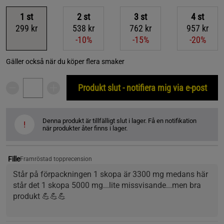
1
st
2
st
3
st
4
st
299 kr
538 kr
762 kr
957 kr
-10%
-15%
-20%
Gäller också när du köper flera smaker
Produkt slut - notifiera mig via e-post
Denna produkt är tillfälligt slut i lager. Få en notifikation
!
när produkter åter finns i lager.
Fille
Framröstad topprecension
Står på förpackningen 1 skopa är 3300 mg medans här 
står det 1 skopa 5000 mg...lite missvisande...men bra 
produkt 💪💪💪