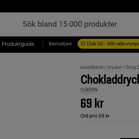
Produktguide
Bästsäljare
💥 Club GG - 500 välkomstp
Presentkort
Kosttillskott /
Drycker /
Övrig 
Chokladdryc
SUKRIN
69 kr
Ord.pris
69 kr