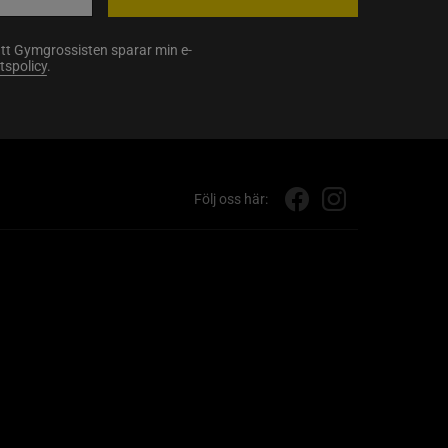
att Gymgrossisten sparar min e-
etspolicy
.
Följ oss här: