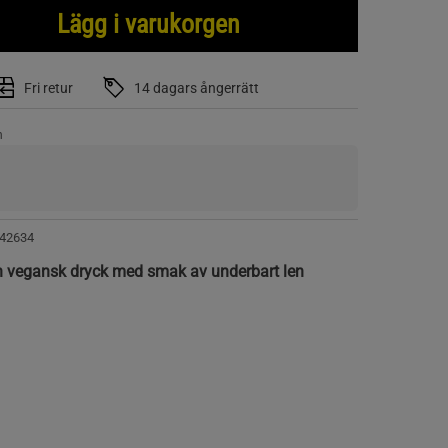
Lägg i varukorgen
Fri retur
14 dagars ångerrätt
n
42634
n vegansk dryck med smak av underbart len