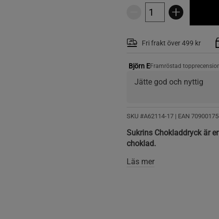
Fri frakt över 499 kr
Björn E
Framröstad topprecensio
Jätte god och nyttig
SKU #A62114-17
| EAN
70900175
Sukrins Chokladdryck är e
choklad.
Läs mer