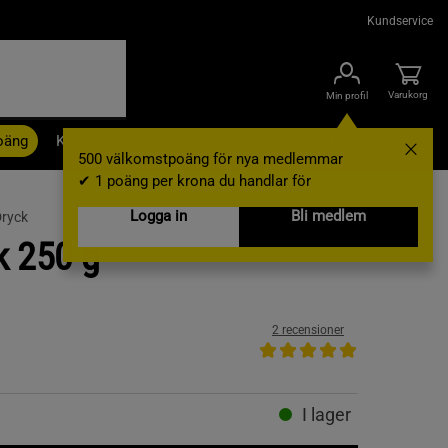
Kundservice
Varukorg
Min profil
oäng
Kampanjer
Outlet
Nyheter
Varumärken
500 välkomstpoäng för nya medlemmar
✔ 1 poäng per krona du handlar för
Logga in
Bli medlem
Dryck
k 250 g
2 recensioner
I lager