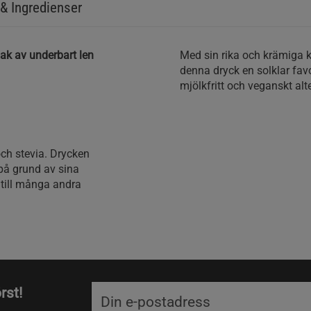
& Ingredienser
ak av underbart len
Med sin rika och krämiga 
denna dryck en solklar favo
mjölkfritt och veganskt alte
och stevia. Drycken
på grund av sina
 till många andra
rst!