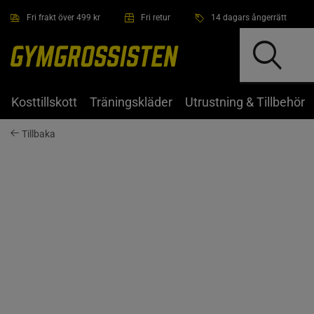
Hoppa till innehållet
Fri frakt över 499 kr
Fri retur
14 dagars ångerrätt
Kosttillskott
Träningskläder
Utrustning & Tillbehör
Tillbaka