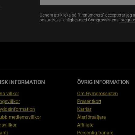
a
Genom att klicka på "Prenumerera" accepterar jag 
postadress i enlighet med Gymgrossistens
Integrit
ISK INFORMATION
ÖVRIG INFORMATION
a villkor
Om Gymgrossisten
ngsvillkor
Presentkort
yddsinformation
Karriär
ubb medlemsvillkor
Återförsäljare
svillkor
Affiliate
anti
Personlig tränare