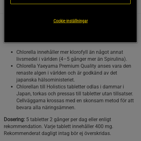
Information
Recensioner
(1)
Näring & Ingredienser
Cookie-inställningar
Chlorella-tabletter från Holistic som innehåller mer än 60%
proteiner samt alla aminosyror, vitaminer, mineraler och alla
essentiella fettsyror, inte minst omega-3.
Chlorella innehåller mer klorofyll än något annat
livsmedel i världen (4–5 gånger mer än Spirulina).
Chlorella Yaeyama Premium Quality anses vara den
renaste algen i världen och är godkänd av det
japanska hälsoministeriet.
Chlorellan till Holistics tabletter odlas i dammar i
Japan, torkas och pressas till tabletter utan tillsatser.
Cellväggarna krossas med en skonsam metod för att
bevara alla näringsämnen.
Dosering:
5 tabletter 2 gånger per dag eller enligt
rekommendation. Varje tablett innehåller 400 mg.
Rekommenderat dagligt intag bör ej överskridas.