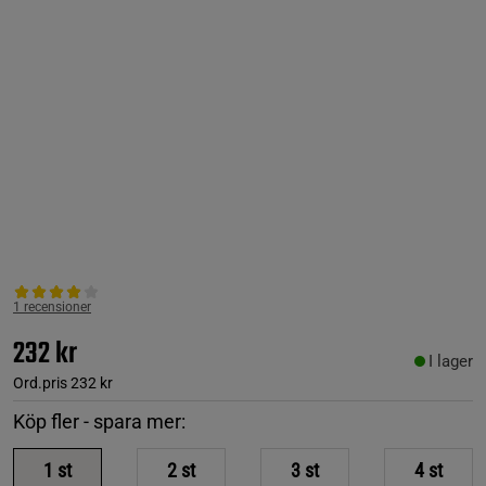
1 recensioner
232 kr
I lager
Ord.pris
232 kr
Köp fler - spara mer:
1
st
2
st
3
st
4
st