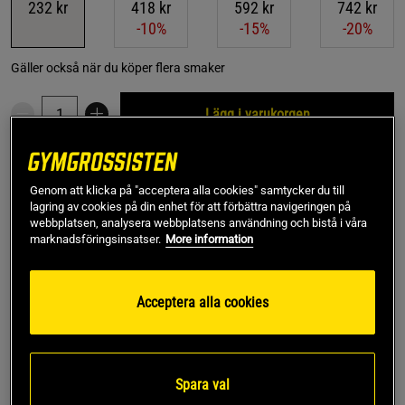
232 kr
418 kr
592 kr
742 kr
-10%
-15%
-20%
Gäller också när du köper flera smaker
Lägg i varukorgen
Fri frakt över 499 kr
Fri retur
14 dagars ångerrätt
Genom att klicka på "acceptera alla cookies" samtycker du till
lagring av cookies på din enhet för att förbättra navigeringen på
SKU #A5095-10
| EAN
7350012335342
webbplatsen, analysera webbplatsens användning och bistå i våra
marknadsföringsinsatser.
More information
Chlorella-tabletter från Holistic som innehåller mer än 60%
proteiner samt alla aminosyror, vitaminer, mineraler och alla
essentiella fettsyror, inte minst omega-3.
Acceptera alla cookies
Läs mer
Spara val