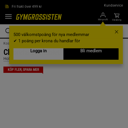
Hoppa till innehållet
Kundservice
Fri frakt över 499 kr
Min profil
Varukorg
500 välkomstpoäng för nya medlemmar
✔ 1 poäng per krona du handlar för
Kosttillskott /
Vitaminer & Mineraler /
Mikronutrienter
Chlorella 250 tabletter
Logga in
Bli medlem
Holistic
KÖP FLER, SPARA MER