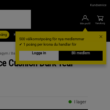
Kundservice
Varukorg
Min profil
oäng
Kampanjer
Outlet
Nyheter
Varumärken
500 välkomstpoäng för nya medlemmar
✔ 1 poäng per krona du handlar för
Logga in
Bli medlem
agym /
Balans & bålstyrka
ce Cushion Dark Teal
I lager