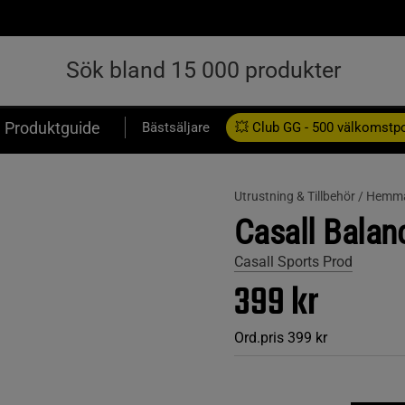
Produktguide
Bästsäljare
💥 Club GG - 500 välkomstp
Presentkort
Utrustning & Tillbehör /
Hemm
Casall Balan
Casall Sports Prod
399 kr
Ord.pris
399 kr