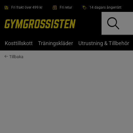
Hoppa till innehållet
Fri frakt över 499 kr
Fri retur
14 dagars ångerrätt
Kosttillskott
Träningskläder
Utrustning & Tillbehör
Tillbaka