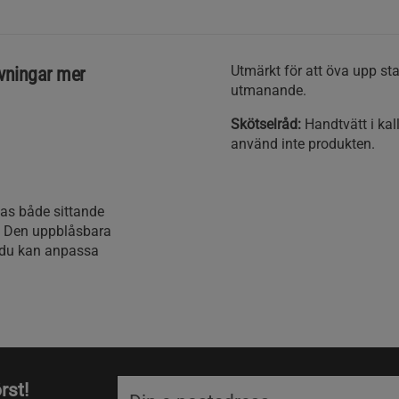
Utmärkt för att öva upp sta
övningar mer
utmanande.
Skötselråd:
Handtvätt i kall
använd inte produkten.
das både sittande
g. Den uppblåsbara
t du kan anpassa
rst!