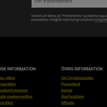
a
Genom att klicka på "Prenumerera" accepterar jag 
postadress i enlighet med Gymgrossistens
Integrit
ISK INFORMATION
ÖVRIG INFORMATION
a villkor
Om Gymgrossisten
ngsvillkor
Presentkort
yddsinformation
Karriär
ubb medlemsvillkor
Återförsäljare
svillkor
Affiliate