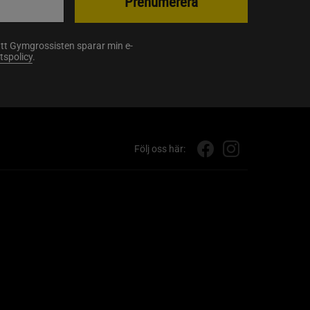
Prenumerera
att Gymgrossisten sparar min e-
etspolicy
.
Följ oss här: