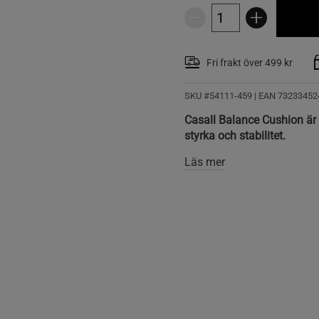
Fri frakt över 499 kr
SKU #54111-459
| EAN
73233452
Casall Balance Cushion är 
styrka och stabilitet.
Läs mer