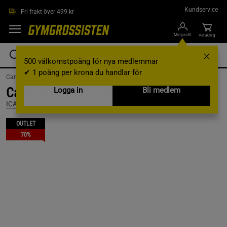
Hoppa till innehållet
Kundservice
Fri frakt över 499 kr
Min profil
Varukorg
500 välkomstpoäng för nya medlemmar
✔ 1 poäng per krona du handlar för
Campaigns /
Outlet /
Outlet kläder /
Träningskläder Dam
Camo Seamless Tights, Light Teal, XS
Logga in
Bli medlem
ICANIWILL
OUTLET
70%