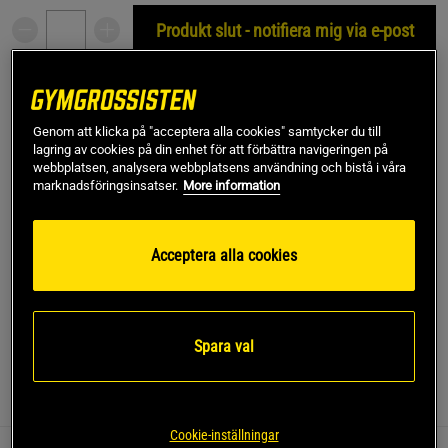
Produkt slut - notifiera mig via e-post
Denna produkt är tillfälligt slut i lager. Få en notifikation
!
när produkter åter finns i lager.
Genom att klicka på "acceptera alla cookies" samtycker du till
lagring av cookies på din enhet för att förbättra navigeringen på
webbplatsen, analysera webbplatsens användning och bistå i våra
SKU #13518-345R | EAN
7340145416735
marknadsföringsinsatser.
More information
Utforska toppmoderna gymtights med våra sömlösa Camo
Seamless Tights. Med en iögonfallande ICIW-reflexlogga
framtill, en hög midja och full längd, är dessa tights
Acceptera alla cookies
designade för att ge maximal komfort och stil under dina
träningspass.
Läs mer
Spara val
Information
Recensioner
(1)
Cookie-inställningar