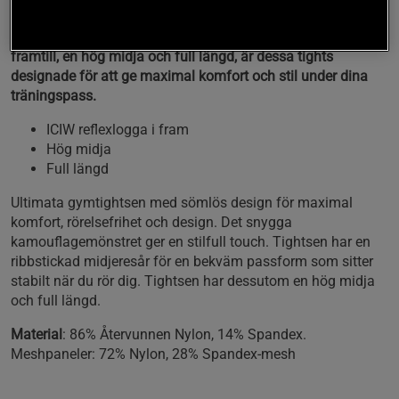
Utforska toppmoderna gymtights med våra sömlösa Camo
Seamless Tights. Med en iögonfallande ICIW-reflexlogga
framtill, en hög midja och full längd, är dessa tights
designade för att ge maximal komfort och stil under dina
träningspass.
ICIW reflexlogga i fram
Hög midja
Full längd
Ultimata gymtightsen med sömlös design för maximal
komfort, rörelsefrihet och design. Det snygga
kamouflagemönstret ger en stilfull touch. Tightsen har en
ribbstickad midjeresår för en bekväm passform som sitter
stabilt när du rör dig. Tightsen har dessutom en hög midja
och full längd.
Material
: 86% Återvunnen Nylon, 14% Spandex.
Meshpaneler: 72% Nylon, 28% Spandex-mesh