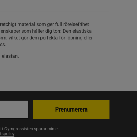
retchigt material som ger full rörelsefrihet
enskaper som håller dig torr. Den elastiska
m, vilket gör dem perfekta för löpning eller
ss.
 elastan.
Prenumerera
att Gymgrossisten sparar min e-
etspolicy
.