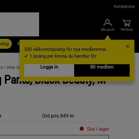
Kundservice
Varukorg
Min profil
oäng
Kampanjer
Outlet
Nyheter
Varumärken
500 välkomstpoäng för nya medlemmar
✔ 1 poäng per krona du handlar för
Logga in
Bli medlem
s /
wkly-tights-pants
 Pants, Black Beauty, M
r
Ord.pris
849 kr
Slut i lager