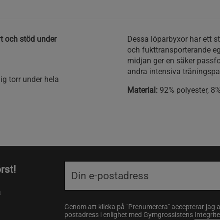
t och stöd under
Dessa löparbyxor har ett st
och fukttransporterande eg
midjan ger en säker passfor
andra intensiva träningspa
g torr under hela
Material:
92% polyester, 8%
rst!
a
Genom att klicka på "Prenumerera" accepterar jag 
postadress i enlighet med Gymgrossistens
Integrit