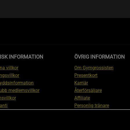
ISK INFORMATION
ÖVRIG INFORMATION
a villkor
Om Gymgrossisten
ngsvillkor
Presentkort
yddsinformation
Karriär
ubb medlemsvillkor
Återförsäljare
svillkor
Affiliate
anti
Personlig tränare
ation om ångerrätt och
Rabattkod
ation
Redaktionell policy
nställningar
Sitemap