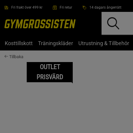
Hoppa till innehållet
Fri frakt över 499 kr
Fri retur
14 dagars ångerrätt
Kosttillskott
Träningskläder
Utrustning & Tillbehör
Tillbaka
OUTLET
PRISVÄRD