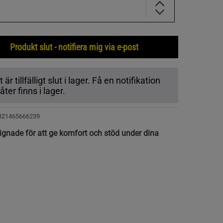
Produkt slut - notifiera mig via e-post
r tillfälligt slut i lager. Få en notifikation
ter finns i lager.
321465666239
gnade för att ge komfort och stöd under dina