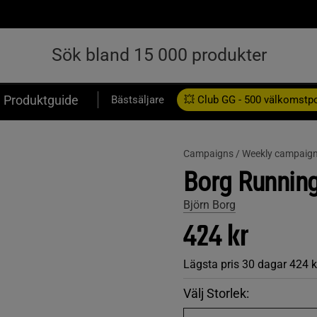
Produktguide
Bästsäljare
💥 Club GG - 500 välkomstp
Presentkort
Campaigns /
Weekly campaign
Borg Running
Björn Borg
424 kr
Lägsta pris 30 dagar
424 k
Välj Storlek: