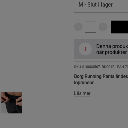
M
- Slut i lager
Denna produkt ä
!
när produkter å
SKU #10003567_BK001R | EAN
7
Borg Running Pants är desi
löprundor.
Läs mer