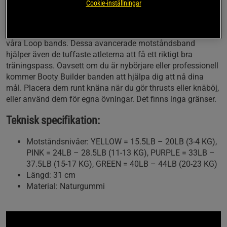
längre än de flesta andra och klarar även de mest intensiva
Cookie-inställningar
träningspassen.
Booty Builder Mini Bands är perfekta i kombination med
våra Loop bands. Dessa avancerade motståndsband
hjälper även de tuffaste atleterna att få ett riktigt bra
träningspass. Oavsett om du är nybörjare eller professionell
kommer Booty Builder banden att hjälpa dig att nå dina
mål. Placera dem runt knäna när du gör thrusts eller knäböj,
eller använd dem för egna övningar. Det finns inga gränser.
Teknisk specifikation:
Motståndsnivåer: YELLOW = 15.5LB – 20LB (3-4 KG),
PINK = 24LB – 28.5LB (11-13 KG), PURPLE = 33LB –
37.5LB (15-17 KG), GREEN = 40LB – 44LB (20-23 KG)
Längd: 31 cm
Material: Naturgummi