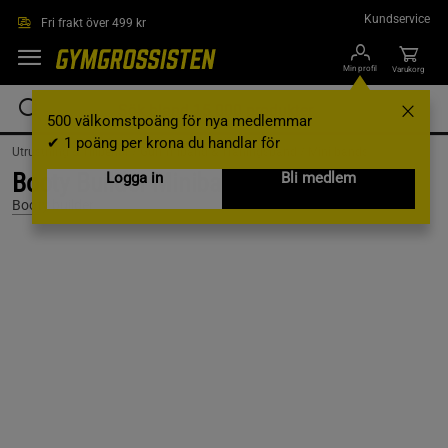
Hoppa till innehållet
Kundservice
Fri frakt över 499 kr
Min profil
Varukorg
500 välkomstpoäng för nya medlemmar
✔ 1 poäng per krona du handlar för
Utrustning & Tillbehör /
Gummiband & Träningsband /
Mini bands
Booty Builder Minibands Rosa 4-Pack
Logga in
Bli medlem
Booty builder