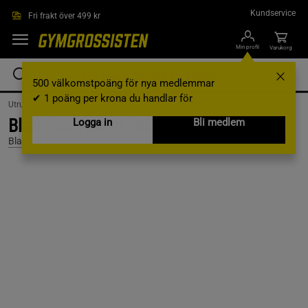
Hoppa till innehållet
Kundservice
Fri frakt över 499 kr
Min profil
Varukorg
500 välkomstpoäng för nya medlemmar
✔ 1 poäng per krona du handlar för
Utrustning & Tillbehör /
Elektronik /
Övrig elektronik
BlazePod Trainer Paket 6 st
Logga in
Bli medlem
BlazePod