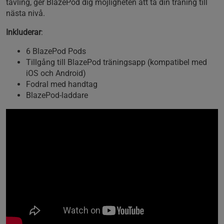
tävling, ger BlazePod dig möjligheten att ta din träning till
nästa nivå.
Inkluderar
:
6 BlazePod Pods
Tillgång till BlazePod träningsapp (kompatibel med
iOS och Android)
Fodral med handtag
BlazePod-laddare