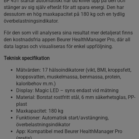
BF 451 startar automatiskt när du kliver upp på den och
stänger av sig själv efteråt för att spara energi. Den har
dessutom en hög maxkapacitet på 180 kg och en tydlig
överbelastningsindikator.
För den som vill analysera sina resultat mer detaljerat finns
den kostnadsfria appen Beurer HealthManager Pro, där all
data lagras och visualiseras för enkel uppföljning.
Teknisk specifikation
Mätvärden: 17 hälsoindikatorer (vikt, BMI, kroppsfett,
kroppsvatten, muskelmassa, benmassa, protein,
kaloribehov m.m.)
Display: Magic LED – syns endast vid mätning
Material: Borstat rostfritt stål, 6 mm säkerhetsglas, PP-
plast
Maxkapacitet: 180 kg
Funktioner: Automatisk start/avstängning,
överbelastningsindikator
App: Kompatibel med Beurer HealthManager Pro
(gratis)