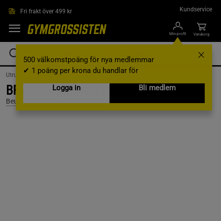
Hoppa till innehållet
Kundservice
Fri frakt över 499 kr
Min profil
Varukorg
500 välkomstpoäng för nya medlemmar
✔ 1 poäng per krona du handlar för
Utrustning & Tillbehör /
Elektronik /
Vågar
BF 451 Diagnostic Våg
Logga in
Bli medlem
Beurer