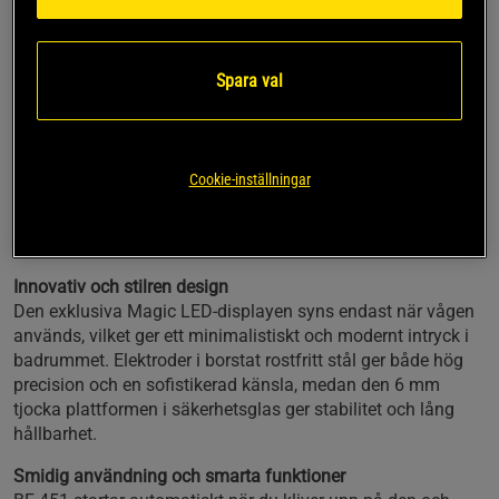
Gratis app för spårning och analys
Din personliga hälsopartner
Beurer BF 451 är mer än en vanlig badrumsvåg – den är
Spara val
utvecklad för att ge en helhetsbild av din
kroppssammansättning. Genom att analysera allt från vikt
och BMI till kroppsfett, muskelmassa och vätskenivåer
hjälper den dig att förstå och följa din hälsa över tid.
Cookie-inställningar
Denna typ av diagnostisk mätning gör att du kan anpassa
din träning, kost och livsstil på ett mer målinriktat sätt.
Innovativ och stilren design
Den exklusiva Magic LED-displayen syns endast när vågen
används, vilket ger ett minimalistiskt och modernt intryck i
badrummet. Elektroder i borstat rostfritt stål ger både hög
precision och en sofistikerad känsla, medan den 6 mm
tjocka plattformen i säkerhetsglas ger stabilitet och lång
hållbarhet.
Smidig användning och smarta funktioner