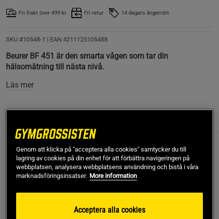
Fri frakt över 499 kr
Fri retur
14 dagars ångerrätt
SKU #10548-1
| EAN
4211125105488
Beurer BF 451 är den smarta vågen som tar din
hälsomätning till nästa nivå.
Läs mer
Information
Recensioner
(2)
Genom att klicka på "acceptera alla cookies" samtycker du till
Med avancerad teknik och modern design får du en tydlig
lagring av cookies på din enhet för att förbättra navigeringen på
och pålitlig översikt över kroppens viktigaste värden.
webbplatsen, analysera webbplatsens användning och bistå i våra
marknadsföringsinsatser.
More information
Mäter 17 olika hälsoindikatorer
Elegant Magic LED-display som bara syns under
mätning
Acceptera alla cookies
Stabil plattform i 6 mm säkerhetsglas