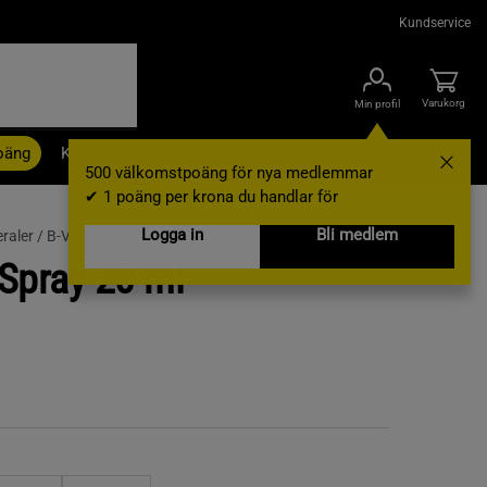
Kundservice
Varukorg
Min profil
oäng
Kampanjer
Outlet
Nyheter
Varumärken
500 välkomstpoäng för nya medlemmar
✔ 1 poäng per krona du handlar för
Logga in
Bli medlem
raler /
B-Vitamin
Spray 20 ml