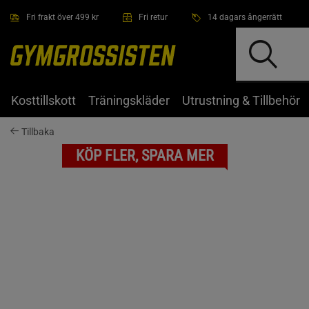
Hoppa till innehållet
Fri frakt över 499 kr
Fri retur
14 dagars ångerrätt
Kosttillskott
Träningskläder
Utrustning & Tillbehör
Tillbaka
KÖP FLER, SPARA MER