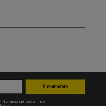
Prenumerera
att Gymgrossisten sparar min e-
etspolicy
.