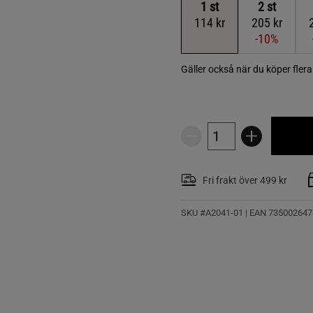
1
st
2
st
114 kr
205 kr
-10%
Gäller också när du köper fler
Fri frakt över 499 kr
SKU #A2041-01
| EAN
735002647