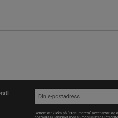
rst!
a
Genom att klicka på "Prenumerera" accepterar jag 
postadress i enlighet med Gymgrossistens
Integrit