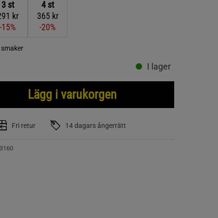
3
st
4
st
291 kr
365 kr
-15%
-20%
a smaker
I lager
Lägg i varukorgen
Fri retur
14 dagars ångerrätt
3160