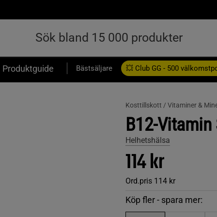
Produktguide
Bästsäljare
💥 Club GG - 500 välkomstp
Presentkort
Kosttillskott /
Vitaminer & Mine
B12-Vitamin 
Helhetshälsa
114 kr
Ord.pris
114 kr
Köp fler - spara mer: