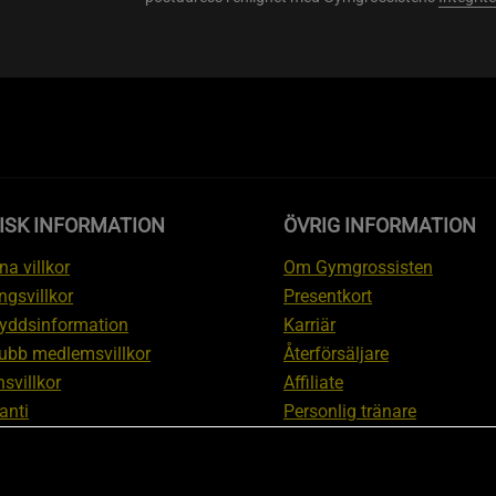
ISK INFORMATION
ÖVRIG INFORMATION
a villkor
Om Gymgrossisten
ngsvillkor
Presentkort
yddsinformation
Karriär
ubb medlemsvillkor
Återförsäljare
svillkor
Affiliate
anti
Personlig tränare
ation om ångerrätt och
Rabattkod
ation
Redaktionell policy